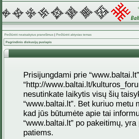
Peržiūrėti neatsakytus pranešimus
|
Peržiūrėti aktyvias temas
Pagrindinis diskusijų puslapis
Prisijungdami prie “www.baltai.lt”
“http://www.baltai.lt/kulturos_foru
nesutinkate laikytis visų šių tais
“www.baltai.lt”. Bet kuriuo metu 
kad jūs būtumėte apie tai informu
“www.baltai.lt” po pakeitimų, yra p
patiems.