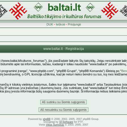
DUK
•
Ieškoti
•
Prisijungti
www.baltai.lt - Registracija
p://www.baltai.lt/kulturos_forumas”), jūs pasižadate laikytis šių taisyklių. Jeigu nesutinkate laiky
tumėte apie tai informuotas, tačiau, kadangi ir toliau naudosite “www.baltai.lt” po pakeitimų, yr
pBB programinė įranga”, “www.phpbb.com”, “phpBB Grupė”, “phpBB Komanda”) išleistą po “
Bend
nį bendravimą, o GPL licencija užtikrina, kad jie neturi nieko bendro su tuo, ką mes leidžiame
ančių ir kitokių vietinius įstatymus, šalies kur talpinama “www.baltai.lt” arba Tarptautinius Į
čių IP adresas yra įrašomas į duomenų bazę. Jūs sutinkate, kad “www.baltai.lt” turi teisę ištrin
 kokia jūsų įvesta informacija būtų saugoma duomenų bazėje. Ši informacija nebus teikiama joki
Powered by
phpBB
© 2000, 2002, 2005, 2007 phpBB Group.
Designed by
STSoftware
for PTF.
Vertė
Vilius Šumskas
© 2003, 2005, 2007