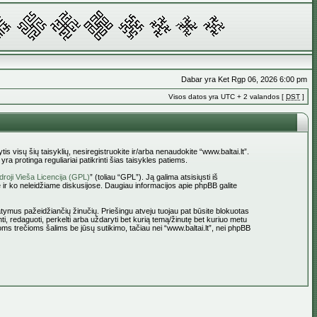
Dabar yra Ket Rgp 06, 2026 6:00 pm
Visos datos yra UTC + 2 valandos [
DST
]
tis visų šių taisyklių, nesiregistruokite ir/arba nenaudokite “www.baltai.lt”.
a protinga reguliariai patikrinti šias taisykles patiems.
roji Vieša Licencija (GPL)
” (toliau “GPL”). Ją galima atsisiųsti iš
 ir ko neleidžiame diskusijose. Daugiau informacijos apie phpBB galite
statymus pažeidžiančių žinučių. Priešingu atveju tuojau pat būsite blokuotas
ti, redaguoti, perkelti arba uždaryti bet kurią temą/žinutę bet kuriuo metu
oms trečioms šalims be jūsų sutikimo, tačiau nei “www.baltai.lt”, nei phpBB