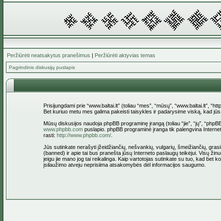
Peržiūrėti neatsakytus pranešimus
|
Peržiūrėti aktyvias temas
Pagrindinis diskusijų puslapis
Prisijungdami prie “www.baltai.lt” (toliau “mes”, “mūsų”, “www.baltai.lt”, “htt
Bet kuriuo metu mes galima pakeisti taisykles ir padarysime viską, kad jūs bū
Mūsų diskusijos naudoja phpBB programinę įrangą (toliau “jie”, “jų”, “ph
www.phpbb.com
puslapio. phpBB programinė įranga tik palengvina Interneti
rasti:
http://www.phpbb.com/
.
Jūs sutinkate nerašyti įžeidžiančių, nešvankių, vulgarių, šmeižiančių, grasin
(banned) ir apie tai bus pranešta jūsų Interneto paslaugų teikėjui. Visų žinu
jeigu jie mano jog tai reikalinga. Kaip vartotojas sutinkate su tuo, kad bet
įsilaužimo atveju neprisiima atsakomybės dėl informacijos saugumo.