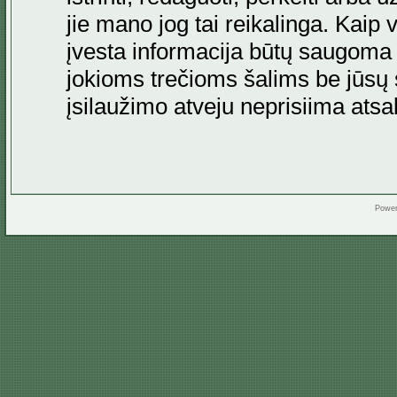
jie mano jog tai reikalinga. Kaip 
įvesta informacija būtų saugoma
jokioms trečioms šalims be jūsų s
įsilaužimo atveju neprisiima at
Powe