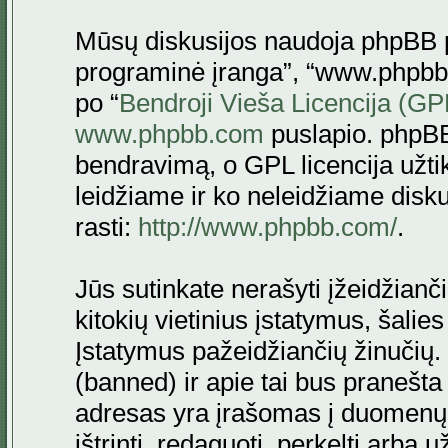
Mūsų diskusijos naudoja phpBB pr
programinė įranga”, “www.phpbb
po “
Bendroji Vieša Licencija (GP
www.phpbb.com
puslapio. phpBB
bendravimą, o GPL licencija užtik
leidžiame ir ko neleidžiame disk
rasti:
http://www.phpbb.com/
.
Jūs sutinkate nerašyti įžeidžianč
kitokių vietinius įstatymus, šalie
Įstatymus pažeidžiančių žinučių. 
(banned) ir apie tai bus pranešta 
adresas yra įrašomas į duomenų ba
ištrinti, redaguoti, perkelti arba