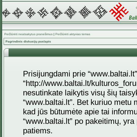
Peržiūrėti neatsakytus pranešimus
|
Peržiūrėti aktyvias temas
Pagrindinis diskusijų puslapis
Prisijungdami prie “www.baltai.lt”
“http://www.baltai.lt/kulturos_foru
nesutinkate laikytis visų šių tais
“www.baltai.lt”. Bet kuriuo metu 
kad jūs būtumėte apie tai informu
“www.baltai.lt” po pakeitimų, yra p
patiems.