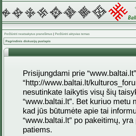
Peržiūrėti neatsakytus pranešimus
|
Peržiūrėti aktyvias temas
Pagrindinis diskusijų puslapis
Prisijungdami prie “www.baltai.lt”
“http://www.baltai.lt/kulturos_foru
nesutinkate laikytis visų šių tais
“www.baltai.lt”. Bet kuriuo metu 
kad jūs būtumėte apie tai informu
“www.baltai.lt” po pakeitimų, yra p
patiems.