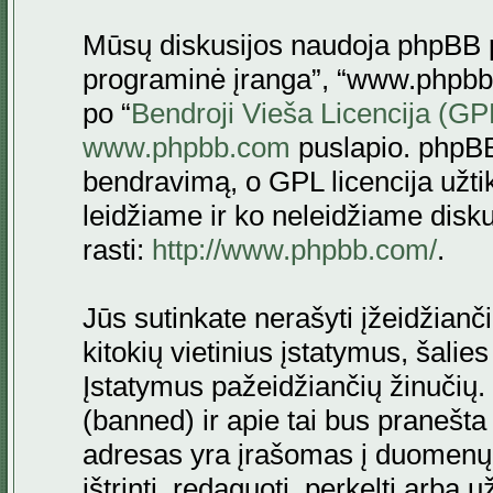
Mūsų diskusijos naudoja phpBB pr
programinė įranga”, “www.phpbb
po “
Bendroji Vieša Licencija (GP
www.phpbb.com
puslapio. phpBB
bendravimą, o GPL licencija užtik
leidžiame ir ko neleidžiame disk
rasti:
http://www.phpbb.com/
.
Jūs sutinkate nerašyti įžeidžianč
kitokių vietinius įstatymus, šalie
Įstatymus pažeidžiančių žinučių. 
(banned) ir apie tai bus pranešta 
adresas yra įrašomas į duomenų ba
ištrinti, redaguoti, perkelti arba