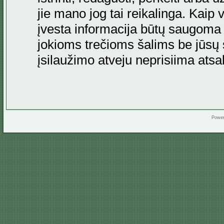
jie mano jog tai reikalinga. Kaip 
įvesta informacija būtų saugoma
jokioms trečioms šalims be jūsų s
įsilaužimo atveju neprisiima at
Powe