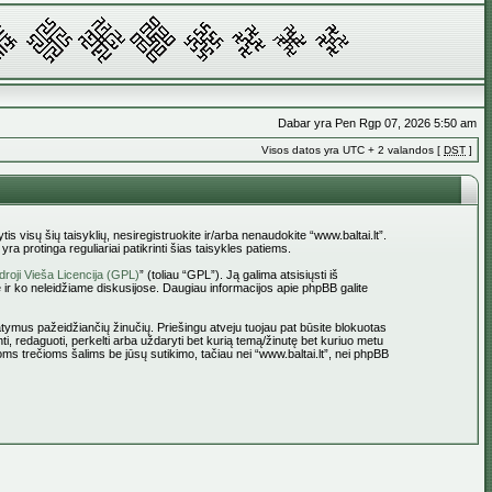
Dabar yra Pen Rgp 07, 2026 5:50 am
Visos datos yra UTC + 2 valandos [
DST
]
tis visų šių taisyklių, nesiregistruokite ir/arba nenaudokite “www.baltai.lt”.
a protinga reguliariai patikrinti šias taisykles patiems.
roji Vieša Licencija (GPL)
” (toliau “GPL”). Ją galima atsisiųsti iš
 ir ko neleidžiame diskusijose. Daugiau informacijos apie phpBB galite
statymus pažeidžiančių žinučių. Priešingu atveju tuojau pat būsite blokuotas
ti, redaguoti, perkelti arba uždaryti bet kurią temą/žinutę bet kuriuo metu
oms trečioms šalims be jūsų sutikimo, tačiau nei “www.baltai.lt”, nei phpBB