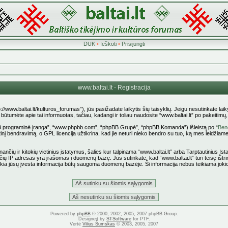
DUK
•
Ieškoti
•
Prisijungti
www.baltai.lt - Registracija
p://www.baltai.lt/kulturos_forumas”), jūs pasižadate laikytis šių taisyklių. Jeigu nesutinkate laiky
tumėte apie tai informuotas, tačiau, kadangi ir toliau naudosite “www.baltai.lt” po pakeitimų, yr
pBB programinė įranga”, “www.phpbb.com”, “phpBB Grupė”, “phpBB Komanda”) išleistą po “
Bend
nį bendravimą, o GPL licencija užtikrina, kad jie neturi nieko bendro su tuo, ką mes leidžiame
ančių ir kitokių vietinius įstatymus, šalies kur talpinama “www.baltai.lt” arba Tarptautinius Į
čių IP adresas yra įrašomas į duomenų bazę. Jūs sutinkate, kad “www.baltai.lt” turi teisę ištrin
 kokia jūsų įvesta informacija būtų saugoma duomenų bazėje. Ši informacija nebus teikiama joki
Powered by
phpBB
© 2000, 2002, 2005, 2007 phpBB Group.
Designed by
STSoftware
for PTF.
Vertė
Vilius Šumskas
© 2003, 2005, 2007