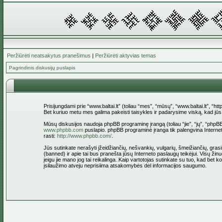
Peržiūrėti neatsakytus pranešimus
|
Peržiūrėti aktyvias temas
Pagrindinis diskusijų puslapis
Prisijungdami prie “www.baltai.lt” (toliau “mes”, “mūsų”, “www.baltai.lt”, “htt
Bet kuriuo metu mes galima pakeisti taisykles ir padarysime viską, kad jūs bū
Mūsų diskusijos naudoja phpBB programinę įrangą (toliau “jie”, “jų”, “ph
www.phpbb.com
puslapio. phpBB programinė įranga tik palengvina Interneti
rasti:
http://www.phpbb.com/
.
Jūs sutinkate nerašyti įžeidžiančių, nešvankių, vulgarių, šmeižiančių, grasin
(banned) ir apie tai bus pranešta jūsų Interneto paslaugų teikėjui. Visų žinu
jeigu jie mano jog tai reikalinga. Kaip vartotojas sutinkate su tuo, kad bet
įsilaužimo atveju neprisiima atsakomybės dėl informacijos saugumo.