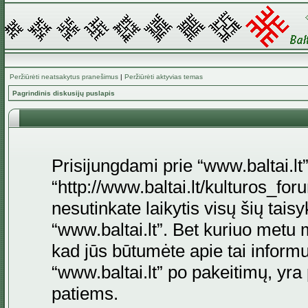
Peržiūrėti neatsakytus pranešimus
|
Peržiūrėti aktyvias temas
Pagrindinis diskusijų puslapis
Prisijungdami prie “www.baltai.lt”
“http://www.baltai.lt/kulturos_foru
nesutinkate laikytis visų šių tais
“www.baltai.lt”. Bet kuriuo metu 
kad jūs būtumėte apie tai informu
“www.baltai.lt” po pakeitimų, yra p
patiems.