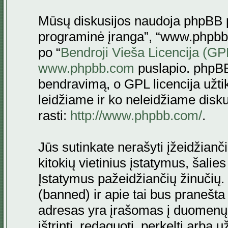
Mūsų diskusijos naudoja phpBB pr
programinė įranga”, “www.phpbb
po “
Bendroji Vieša Licencija (GP
www.phpbb.com
puslapio. phpBB
bendravimą, o GPL licencija užtik
leidžiame ir ko neleidžiame disk
rasti:
http://www.phpbb.com/
.
Jūs sutinkate nerašyti įžeidžianč
kitokių vietinius įstatymus, šalie
Įstatymus pažeidžiančių žinučių. 
(banned) ir apie tai bus pranešta 
adresas yra įrašomas į duomenų ba
ištrinti, redaguoti, perkelti arba