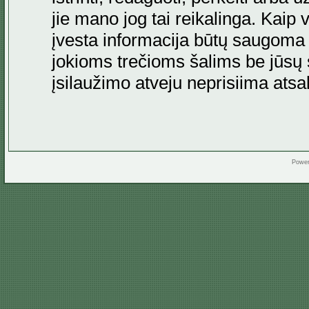
jie mano jog tai reikalinga. Kaip 
įvesta informacija būtų saugoma
jokioms trečioms šalims be jūsų s
įsilaužimo atveju neprisiima at
Powe