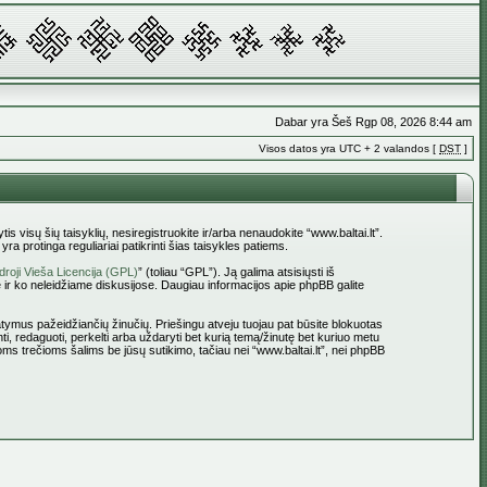
Dabar yra Šeš Rgp 08, 2026 8:44 am
Visos datos yra UTC + 2 valandos [
DST
]
tis visų šių taisyklių, nesiregistruokite ir/arba nenaudokite “www.baltai.lt”.
a protinga reguliariai patikrinti šias taisykles patiems.
roji Vieša Licencija (GPL)
” (toliau “GPL”). Ją galima atsisiųsti iš
 ir ko neleidžiame diskusijose. Daugiau informacijos apie phpBB galite
statymus pažeidžiančių žinučių. Priešingu atveju tuojau pat būsite blokuotas
ti, redaguoti, perkelti arba uždaryti bet kurią temą/žinutę bet kuriuo metu
oms trečioms šalims be jūsų sutikimo, tačiau nei “www.baltai.lt”, nei phpBB