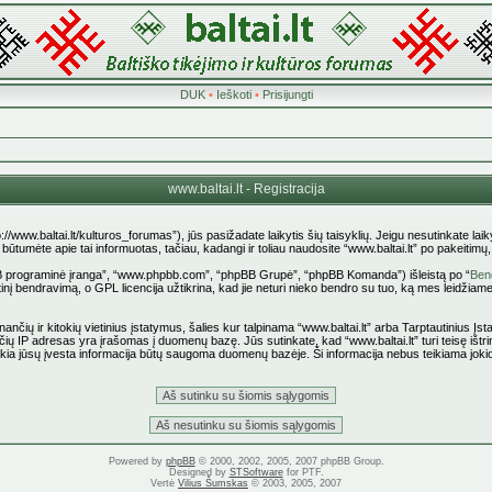
DUK
•
Ieškoti
•
Prisijungti
www.baltai.lt - Registracija
p://www.baltai.lt/kulturos_forumas”), jūs pasižadate laikytis šių taisyklių. Jeigu nesutinkate laiky
tumėte apie tai informuotas, tačiau, kadangi ir toliau naudosite “www.baltai.lt” po pakeitimų, yr
pBB programinė įranga”, “www.phpbb.com”, “phpBB Grupė”, “phpBB Komanda”) išleistą po “
Bend
nį bendravimą, o GPL licencija užtikrina, kad jie neturi nieko bendro su tuo, ką mes leidžiame
ančių ir kitokių vietinius įstatymus, šalies kur talpinama “www.baltai.lt” arba Tarptautinius Į
čių IP adresas yra įrašomas į duomenų bazę. Jūs sutinkate, kad “www.baltai.lt” turi teisę ištrin
 kokia jūsų įvesta informacija būtų saugoma duomenų bazėje. Ši informacija nebus teikiama joki
Powered by
phpBB
© 2000, 2002, 2005, 2007 phpBB Group.
Designed by
STSoftware
for PTF.
Vertė
Vilius Šumskas
© 2003, 2005, 2007