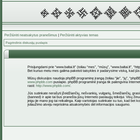
Peržiūrėti neatsakytus pranešimus
|
Peržiūrėti aktyvias temas
Pagrindinis diskusijų puslapis
Prisijungdami prie “www.baltai.lt” (toliau “mes”, “mūsų”, “www.baltai.lt”, “htt
Bet kuriuo metu mes galima pakeisti taisykles ir padarysime viską, kad jūs bū
Mūsų diskusijos naudoja phpBB programinę įrangą (toliau “jie”, “jų”, “ph
www.phpbb.com
puslapio. phpBB programinė įranga tik palengvina Interneti
rasti:
http://www.phpbb.com/
.
Jūs sutinkate nerašyti įžeidžiančių, nešvankių, vulgarių, šmeižiančių, grasin
(banned) ir apie tai bus pranešta jūsų Interneto paslaugų teikėjui. Visų žinu
jeigu jie mano jog tai reikalinga. Kaip vartotojas sutinkate su tuo, kad bet
įsilaužimo atveju neprisiima atsakomybės dėl informacijos saugumo.