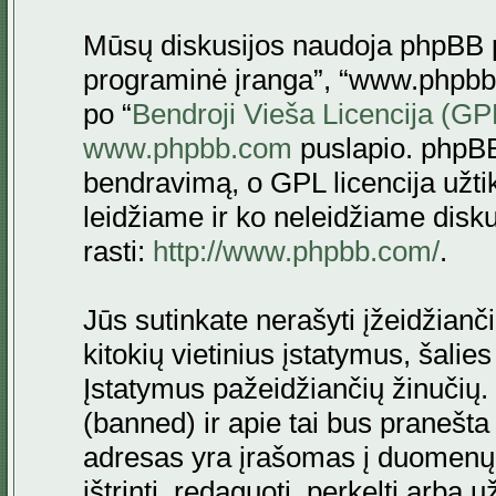
Mūsų diskusijos naudoja phpBB pr
programinė įranga”, “www.phpbb
po “
Bendroji Vieša Licencija (GP
www.phpbb.com
puslapio. phpBB
bendravimą, o GPL licencija užtik
leidžiame ir ko neleidžiame disk
rasti:
http://www.phpbb.com/
.
Jūs sutinkate nerašyti įžeidžianč
kitokių vietinius įstatymus, šalie
Įstatymus pažeidžiančių žinučių. 
(banned) ir apie tai bus pranešta 
adresas yra įrašomas į duomenų ba
ištrinti, redaguoti, perkelti arba