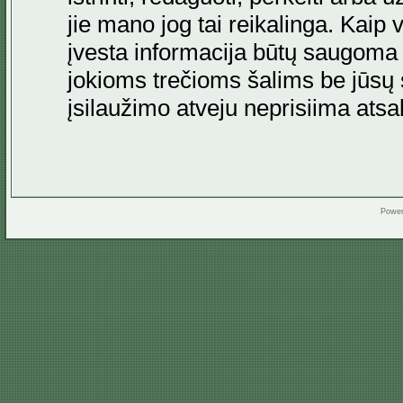
jie mano jog tai reikalinga. Kaip 
įvesta informacija būtų saugoma
jokioms trečioms šalims be jūsų s
įsilaužimo atveju neprisiima at
Powe