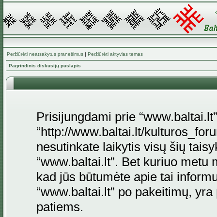
Peržiūrėti neatsakytus pranešimus
|
Peržiūrėti aktyvias temas
Pagrindinis diskusijų puslapis
Prisijungdami prie “www.baltai.lt”
“http://www.baltai.lt/kulturos_foru
nesutinkate laikytis visų šių tais
“www.baltai.lt”. Bet kuriuo metu 
kad jūs būtumėte apie tai informu
“www.baltai.lt” po pakeitimų, yra p
patiems.