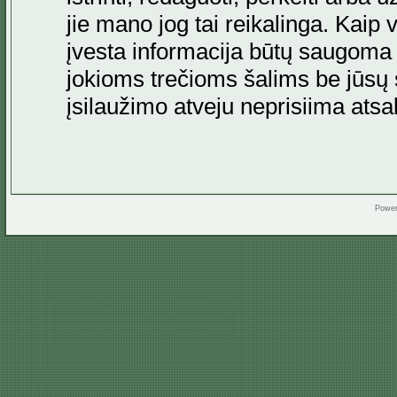
jie mano jog tai reikalinga. Kaip 
įvesta informacija būtų saugoma
jokioms trečioms šalims be jūsų s
įsilaužimo atveju neprisiima at
Powe