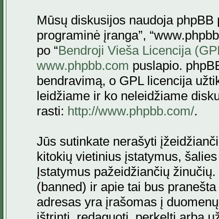
Mūsų diskusijos naudoja phpBB pr
programinė įranga”, “www.phpbb
po “
Bendroji Vieša Licencija (GP
www.phpbb.com
puslapio. phpBB
bendravimą, o GPL licencija užtik
leidžiame ir ko neleidžiame disk
rasti:
http://www.phpbb.com/
.
Jūs sutinkate nerašyti įžeidžianč
kitokių vietinius įstatymus, šalie
Įstatymus pažeidžiančių žinučių. 
(banned) ir apie tai bus pranešta 
adresas yra įrašomas į duomenų ba
ištrinti, redaguoti, perkelti arba