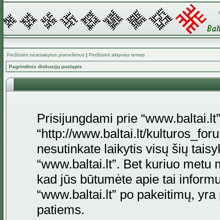
Peržiūrėti neatsakytus pranešimus
|
Peržiūrėti aktyvias temas
Pagrindinis diskusijų puslapis
Prisijungdami prie “www.baltai.lt”
“http://www.baltai.lt/kulturos_foru
nesutinkate laikytis visų šių tais
“www.baltai.lt”. Bet kuriuo metu 
kad jūs būtumėte apie tai informu
“www.baltai.lt” po pakeitimų, yra p
patiems.