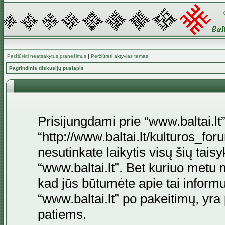
Peržiūrėti neatsakytus pranešimus
|
Peržiūrėti aktyvias temas
Pagrindinis diskusijų puslapis
Prisijungdami prie “www.baltai.lt”
“http://www.baltai.lt/kulturos_foru
nesutinkate laikytis visų šių tais
“www.baltai.lt”. Bet kuriuo metu 
kad jūs būtumėte apie tai informu
“www.baltai.lt” po pakeitimų, yra p
patiems.