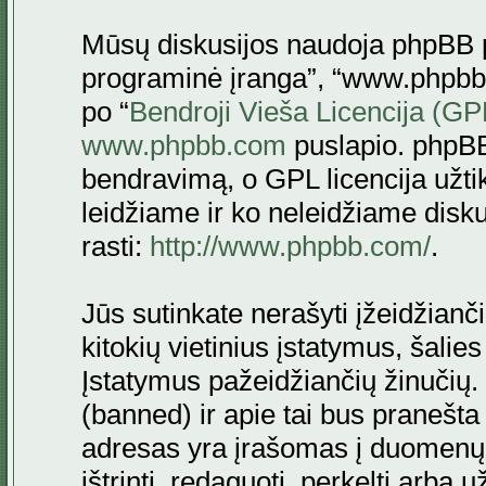
Mūsų diskusijos naudoja phpBB pr
programinė įranga”, “www.phpbb
po “
Bendroji Vieša Licencija (GP
www.phpbb.com
puslapio. phpBB
bendravimą, o GPL licencija užtik
leidžiame ir ko neleidžiame disk
rasti:
http://www.phpbb.com/
.
Jūs sutinkate nerašyti įžeidžianč
kitokių vietinius įstatymus, šalie
Įstatymus pažeidžiančių žinučių. 
(banned) ir apie tai bus pranešta 
adresas yra įrašomas į duomenų ba
ištrinti, redaguoti, perkelti arba