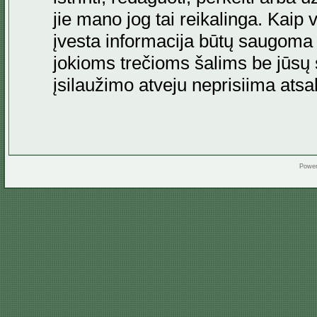
jie mano jog tai reikalinga. Kaip 
įvesta informacija būtų saugoma
jokioms trečioms šalims be jūsų s
įsilaužimo atveju neprisiima at
Powe