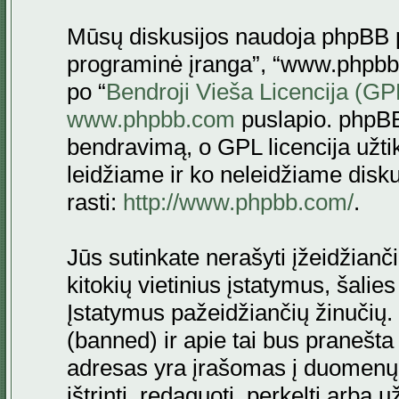
Mūsų diskusijos naudoja phpBB pr
programinė įranga”, “www.phpbb
po “
Bendroji Vieša Licencija (GP
www.phpbb.com
puslapio. phpBB
bendravimą, o GPL licencija užtik
leidžiame ir ko neleidžiame disk
rasti:
http://www.phpbb.com/
.
Jūs sutinkate nerašyti įžeidžianč
kitokių vietinius įstatymus, šalie
Įstatymus pažeidžiančių žinučių. 
(banned) ir apie tai bus pranešta 
adresas yra įrašomas į duomenų ba
ištrinti, redaguoti, perkelti arba