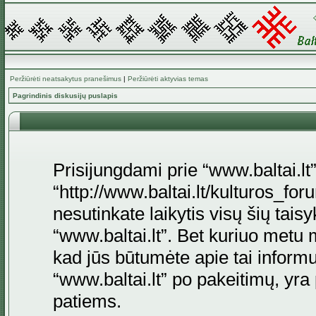
Peržiūrėti neatsakytus pranešimus
|
Peržiūrėti aktyvias temas
Pagrindinis diskusijų puslapis
Prisijungdami prie “www.baltai.lt”
“http://www.baltai.lt/kulturos_foru
nesutinkate laikytis visų šių tais
“www.baltai.lt”. Bet kuriuo metu 
kad jūs būtumėte apie tai informu
“www.baltai.lt” po pakeitimų, yra p
patiems.