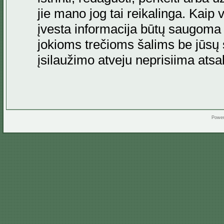
jie mano jog tai reikalinga. Kaip 
įvesta informacija būtų saugoma
jokioms trečioms šalims be jūsų s
įsilaužimo atveju neprisiima at
Powe