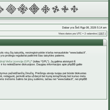
Dabar yra Šeš Rgp 08, 2026 5:14 am
Visos datos yra UTC + 2 valandos [
DST
]
tis visų šių taisyklių, nesiregistruokite ir/arba nenaudokite “www.baltai.lt”.
a protinga reguliariai patikrinti šias taisykles patiems.
roji Vieša Licencija (GPL)
” (toliau “GPL”). Ją galima atsisiųsti iš
 ir ko neleidžiame diskusijose. Daugiau informacijos apie phpBB galite
statymus pažeidžiančių žinučių. Priešingu atveju tuojau pat būsite blokuotas
ti, redaguoti, perkelti arba uždaryti bet kurią temą/žinutę bet kuriuo metu
oms trečioms šalims be jūsų sutikimo, tačiau nei “www.baltai.lt”, nei phpBB