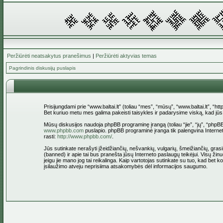
Peržiūrėti neatsakytus pranešimus
|
Peržiūrėti aktyvias temas
Pagrindinis diskusijų puslapis
Prisijungdami prie “www.baltai.lt” (toliau “mes”, “mūsų”, “www.baltai.lt”, “htt
Bet kuriuo metu mes galima pakeisti taisykles ir padarysime viską, kad jūs bū
Mūsų diskusijos naudoja phpBB programinę įrangą (toliau “jie”, “jų”, “ph
www.phpbb.com
puslapio. phpBB programinė įranga tik palengvina Interneti
rasti:
http://www.phpbb.com/
.
Jūs sutinkate nerašyti įžeidžiančių, nešvankių, vulgarių, šmeižiančių, grasin
(banned) ir apie tai bus pranešta jūsų Interneto paslaugų teikėjui. Visų žinu
jeigu jie mano jog tai reikalinga. Kaip vartotojas sutinkate su tuo, kad bet
įsilaužimo atveju neprisiima atsakomybės dėl informacijos saugumo.