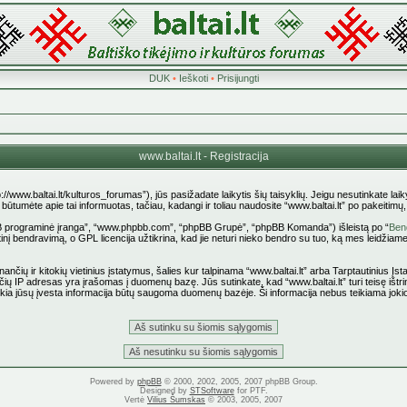
DUK
•
Ieškoti
•
Prisijungti
www.baltai.lt - Registracija
p://www.baltai.lt/kulturos_forumas”), jūs pasižadate laikytis šių taisyklių. Jeigu nesutinkate laiky
tumėte apie tai informuotas, tačiau, kadangi ir toliau naudosite “www.baltai.lt” po pakeitimų, yr
pBB programinė įranga”, “www.phpbb.com”, “phpBB Grupė”, “phpBB Komanda”) išleistą po “
Bend
nį bendravimą, o GPL licencija užtikrina, kad jie neturi nieko bendro su tuo, ką mes leidžiame
ančių ir kitokių vietinius įstatymus, šalies kur talpinama “www.baltai.lt” arba Tarptautinius Į
čių IP adresas yra įrašomas į duomenų bazę. Jūs sutinkate, kad “www.baltai.lt” turi teisę ištrin
 kokia jūsų įvesta informacija būtų saugoma duomenų bazėje. Ši informacija nebus teikiama joki
Powered by
phpBB
© 2000, 2002, 2005, 2007 phpBB Group.
Designed by
STSoftware
for PTF.
Vertė
Vilius Šumskas
© 2003, 2005, 2007