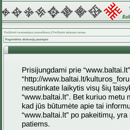
Peržiūrėti neatsakytus pranešimus
|
Peržiūrėti aktyvias temas
Pagrindinis diskusijų puslapis
Prisijungdami prie “www.baltai.lt”
“http://www.baltai.lt/kulturos_foru
nesutinkate laikytis visų šių tais
“www.baltai.lt”. Bet kuriuo metu 
kad jūs būtumėte apie tai informu
“www.baltai.lt” po pakeitimų, yra p
patiems.