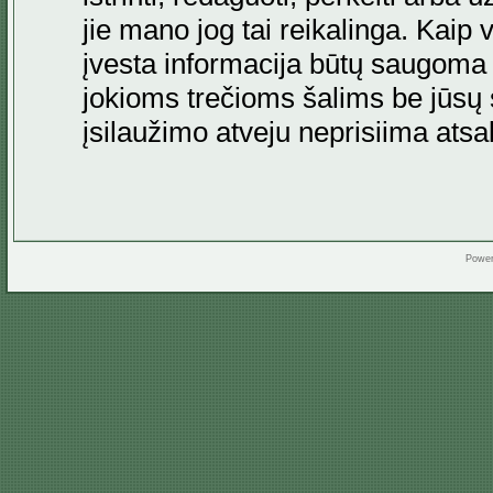
jie mano jog tai reikalinga. Kaip 
įvesta informacija būtų saugoma
jokioms trečioms šalims be jūsų s
įsilaužimo atveju neprisiima at
Powe