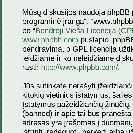
Mūsų diskusijos naudoja phpBB pr
programinė įranga”, “www.phpbb
po “
Bendroji Vieša Licencija (GP
www.phpbb.com
puslapio. phpBB
bendravimą, o GPL licencija užtik
leidžiame ir ko neleidžiame disk
rasti:
http://www.phpbb.com/
.
Jūs sutinkate nerašyti įžeidžianč
kitokių vietinius įstatymus, šalie
Įstatymus pažeidžiančių žinučių. 
(banned) ir apie tai bus pranešta 
adresas yra įrašomas į duomenų ba
ištrinti, redaguoti, perkelti arba