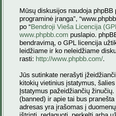
Mūsų diskusijos naudoja phpBB pr
programinė įranga”, “www.phpbb
po “
Bendroji Vieša Licencija (GP
www.phpbb.com
puslapio. phpBB
bendravimą, o GPL licencija užtik
leidžiame ir ko neleidžiame disk
rasti:
http://www.phpbb.com/
.
Jūs sutinkate nerašyti įžeidžianč
kitokių vietinius įstatymus, šalie
Įstatymus pažeidžiančių žinučių. 
(banned) ir apie tai bus pranešta 
adresas yra įrašomas į duomenų ba
ištrinti, redaguoti, perkelti arba