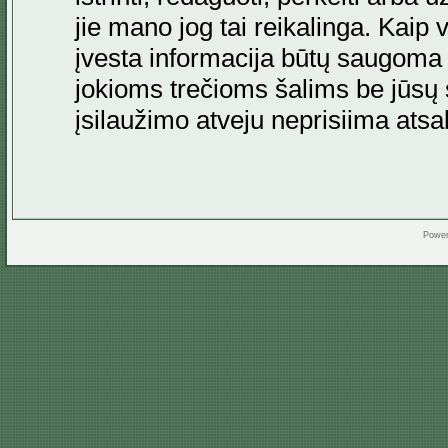
jie mano jog tai reikalinga. Kaip 
įvesta informacija būtų saugoma
jokioms trečioms šalims be jūsų s
įsilaužimo atveju neprisiima at
Powe