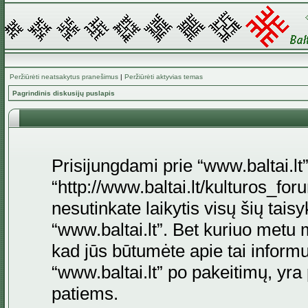
Peržiūrėti neatsakytus pranešimus
|
Peržiūrėti aktyvias temas
Pagrindinis diskusijų puslapis
Prisijungdami prie “www.baltai.lt”
“http://www.baltai.lt/kulturos_foru
nesutinkate laikytis visų šių tais
“www.baltai.lt”. Bet kuriuo metu 
kad jūs būtumėte apie tai informu
“www.baltai.lt” po pakeitimų, yra p
patiems.