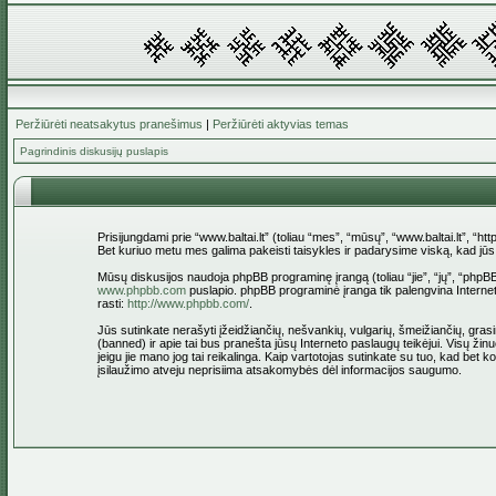
Peržiūrėti neatsakytus pranešimus
|
Peržiūrėti aktyvias temas
Pagrindinis diskusijų puslapis
Prisijungdami prie “www.baltai.lt” (toliau “mes”, “mūsų”, “www.baltai.lt”, “htt
Bet kuriuo metu mes galima pakeisti taisykles ir padarysime viską, kad jūs bū
Mūsų diskusijos naudoja phpBB programinę įrangą (toliau “jie”, “jų”, “ph
www.phpbb.com
puslapio. phpBB programinė įranga tik palengvina Interneti
rasti:
http://www.phpbb.com/
.
Jūs sutinkate nerašyti įžeidžiančių, nešvankių, vulgarių, šmeižiančių, grasin
(banned) ir apie tai bus pranešta jūsų Interneto paslaugų teikėjui. Visų žinu
jeigu jie mano jog tai reikalinga. Kaip vartotojas sutinkate su tuo, kad bet
įsilaužimo atveju neprisiima atsakomybės dėl informacijos saugumo.