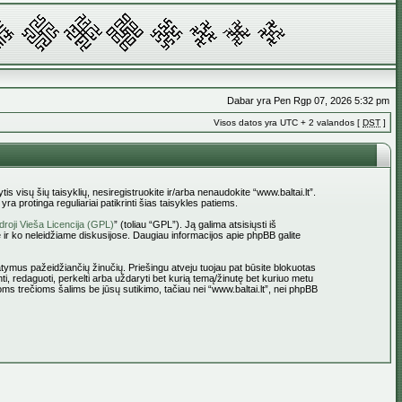
Dabar yra Pen Rgp 07, 2026 5:32 pm
Visos datos yra UTC + 2 valandos [
DST
]
tis visų šių taisyklių, nesiregistruokite ir/arba nenaudokite “www.baltai.lt”.
a protinga reguliariai patikrinti šias taisykles patiems.
roji Vieša Licencija (GPL)
” (toliau “GPL”). Ją galima atsisiųsti iš
 ir ko neleidžiame diskusijose. Daugiau informacijos apie phpBB galite
statymus pažeidžiančių žinučių. Priešingu atveju tuojau pat būsite blokuotas
ti, redaguoti, perkelti arba uždaryti bet kurią temą/žinutę bet kuriuo metu
oms trečioms šalims be jūsų sutikimo, tačiau nei “www.baltai.lt”, nei phpBB