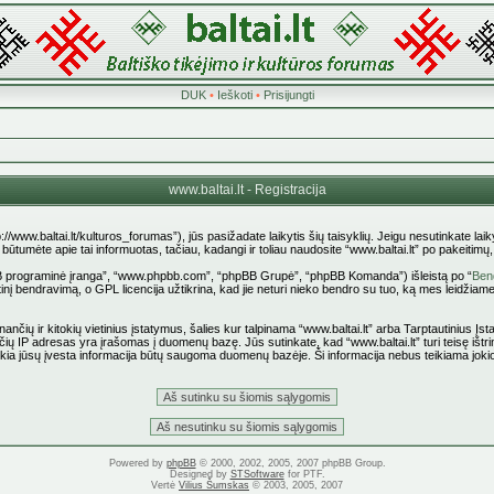
DUK
•
Ieškoti
•
Prisijungti
www.baltai.lt - Registracija
p://www.baltai.lt/kulturos_forumas”), jūs pasižadate laikytis šių taisyklių. Jeigu nesutinkate laiky
tumėte apie tai informuotas, tačiau, kadangi ir toliau naudosite “www.baltai.lt” po pakeitimų, yr
pBB programinė įranga”, “www.phpbb.com”, “phpBB Grupė”, “phpBB Komanda”) išleistą po “
Bend
nį bendravimą, o GPL licencija užtikrina, kad jie neturi nieko bendro su tuo, ką mes leidžiame
ančių ir kitokių vietinius įstatymus, šalies kur talpinama “www.baltai.lt” arba Tarptautinius Į
čių IP adresas yra įrašomas į duomenų bazę. Jūs sutinkate, kad “www.baltai.lt” turi teisę ištrin
 kokia jūsų įvesta informacija būtų saugoma duomenų bazėje. Ši informacija nebus teikiama joki
Powered by
phpBB
© 2000, 2002, 2005, 2007 phpBB Group.
Designed by
STSoftware
for PTF.
Vertė
Vilius Šumskas
© 2003, 2005, 2007