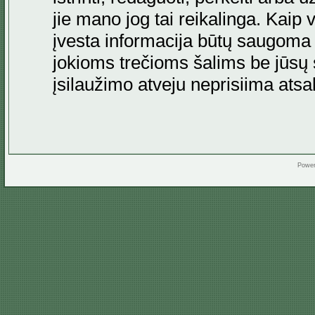
jie mano jog tai reikalinga. Kaip 
įvesta informacija būtų saugoma
jokioms trečioms šalims be jūsų s
įsilaužimo atveju neprisiima at
Powe