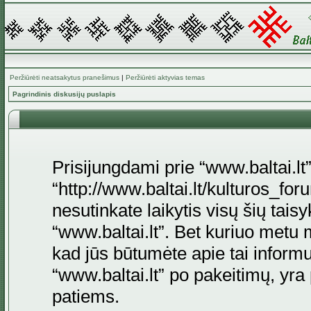
Peržiūrėti neatsakytus pranešimus
|
Peržiūrėti aktyvias temas
Pagrindinis diskusijų puslapis
Prisijungdami prie “www.baltai.lt”
“http://www.baltai.lt/kulturos_foru
nesutinkate laikytis visų šių tais
“www.baltai.lt”. Bet kuriuo metu 
kad jūs būtumėte apie tai informu
“www.baltai.lt” po pakeitimų, yra p
patiems.