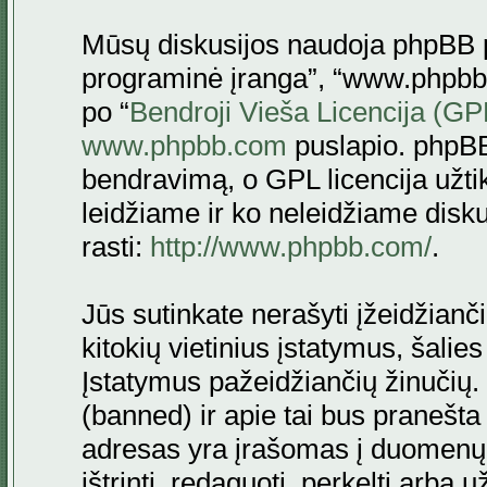
Mūsų diskusijos naudoja phpBB pr
programinė įranga”, “www.phpbb
po “
Bendroji Vieša Licencija (GP
www.phpbb.com
puslapio. phpBB
bendravimą, o GPL licencija užtik
leidžiame ir ko neleidžiame disk
rasti:
http://www.phpbb.com/
.
Jūs sutinkate nerašyti įžeidžianč
kitokių vietinius įstatymus, šalie
Įstatymus pažeidžiančių žinučių. 
(banned) ir apie tai bus pranešta 
adresas yra įrašomas į duomenų ba
ištrinti, redaguoti, perkelti arba