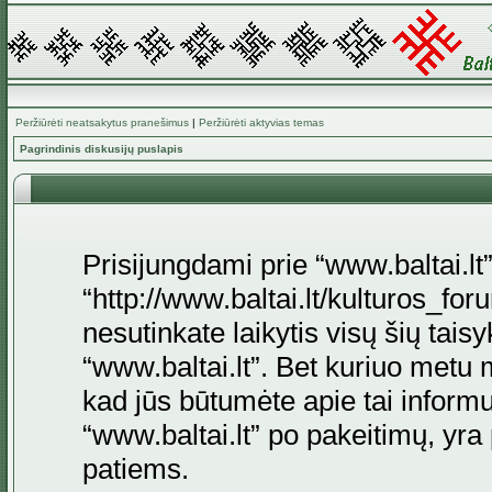
Peržiūrėti neatsakytus pranešimus
|
Peržiūrėti aktyvias temas
Pagrindinis diskusijų puslapis
Prisijungdami prie “www.baltai.lt”
“http://www.baltai.lt/kulturos_foru
nesutinkate laikytis visų šių tais
“www.baltai.lt”. Bet kuriuo metu 
kad jūs būtumėte apie tai informu
“www.baltai.lt” po pakeitimų, yra p
patiems.