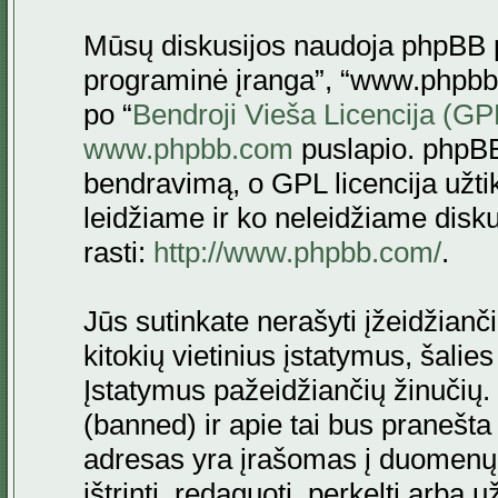
Mūsų diskusijos naudoja phpBB pr
programinė įranga”, “www.phpbb
po “
Bendroji Vieša Licencija (GP
www.phpbb.com
puslapio. phpBB
bendravimą, o GPL licencija užtik
leidžiame ir ko neleidžiame disk
rasti:
http://www.phpbb.com/
.
Jūs sutinkate nerašyti įžeidžianč
kitokių vietinius įstatymus, šalie
Įstatymus pažeidžiančių žinučių. 
(banned) ir apie tai bus pranešta 
adresas yra įrašomas į duomenų ba
ištrinti, redaguoti, perkelti arba