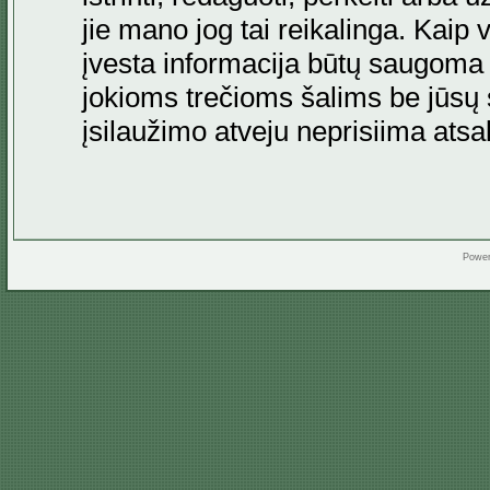
jie mano jog tai reikalinga. Kaip 
įvesta informacija būtų saugoma
jokioms trečioms šalims be jūsų s
įsilaužimo atveju neprisiima at
Powe