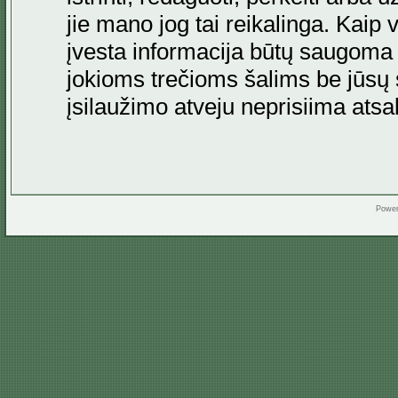
jie mano jog tai reikalinga. Kaip 
įvesta informacija būtų saugoma
jokioms trečioms šalims be jūsų s
įsilaužimo atveju neprisiima at
Powe