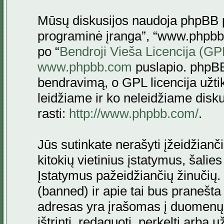
Mūsų diskusijos naudoja phpBB pr
programinė įranga”, “www.phpbb
po “
Bendroji Vieša Licencija (GP
www.phpbb.com
puslapio. phpBB
bendravimą, o GPL licencija užtik
leidžiame ir ko neleidžiame disk
rasti:
http://www.phpbb.com/
.
Jūs sutinkate nerašyti įžeidžianč
kitokių vietinius įstatymus, šalie
Įstatymus pažeidžiančių žinučių. 
(banned) ir apie tai bus pranešta 
adresas yra įrašomas į duomenų ba
ištrinti, redaguoti, perkelti arba