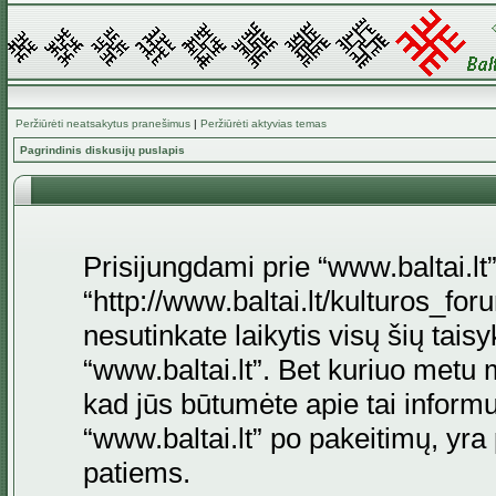
Peržiūrėti neatsakytus pranešimus
|
Peržiūrėti aktyvias temas
Pagrindinis diskusijų puslapis
Prisijungdami prie “www.baltai.lt”
“http://www.baltai.lt/kulturos_foru
nesutinkate laikytis visų šių tais
“www.baltai.lt”. Bet kuriuo metu 
kad jūs būtumėte apie tai informu
“www.baltai.lt” po pakeitimų, yra p
patiems.