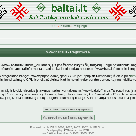
DUK
•
Ieškoti
•
Prisijungti
www.baltai.lt - Registracija
p://www.baltai.lt/kulturos_forumas”), jūs pasižadate laikytis šių taisyklių. Jeigu nesutinkate laiky
tumėte apie tai informuotas, tačiau, kadangi ir toliau naudosite “www.baltai.lt” po pakeitimų, yr
pBB programinė įranga”, “www.phpbb.com”, “phpBB Grupė”, “phpBB Komanda”) išleistą po “
Bend
nį bendravimą, o GPL licencija užtikrina, kad jie neturi nieko bendro su tuo, ką mes leidžiame
ančių ir kitokių vietinius įstatymus, šalies kur talpinama “www.baltai.lt” arba Tarptautinius Į
čių IP adresas yra įrašomas į duomenų bazę. Jūs sutinkate, kad “www.baltai.lt” turi teisę ištrin
 kokia jūsų įvesta informacija būtų saugoma duomenų bazėje. Ši informacija nebus teikiama joki
Powered by
phpBB
© 2000, 2002, 2005, 2007 phpBB Group.
Designed by
STSoftware
for PTF.
Vertė
Vilius Šumskas
© 2003, 2005, 2007