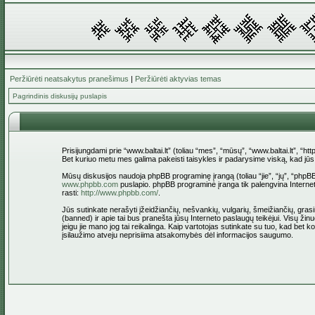
Peržiūrėti neatsakytus pranešimus
|
Peržiūrėti aktyvias temas
Pagrindinis diskusijų puslapis
Prisijungdami prie “www.baltai.lt” (toliau “mes”, “mūsų”, “www.baltai.lt”, “htt
Bet kuriuo metu mes galima pakeisti taisykles ir padarysime viską, kad jūs bū
Mūsų diskusijos naudoja phpBB programinę įrangą (toliau “jie”, “jų”, “ph
www.phpbb.com
puslapio. phpBB programinė įranga tik palengvina Interneti
rasti:
http://www.phpbb.com/
.
Jūs sutinkate nerašyti įžeidžiančių, nešvankių, vulgarių, šmeižiančių, grasin
(banned) ir apie tai bus pranešta jūsų Interneto paslaugų teikėjui. Visų žinu
jeigu jie mano jog tai reikalinga. Kaip vartotojas sutinkate su tuo, kad bet
įsilaužimo atveju neprisiima atsakomybės dėl informacijos saugumo.