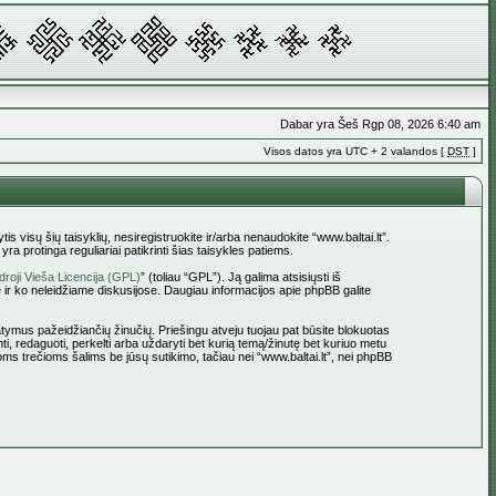
Dabar yra Šeš Rgp 08, 2026 6:40 am
Visos datos yra UTC + 2 valandos [
DST
]
tis visų šių taisyklių, nesiregistruokite ir/arba nenaudokite “www.baltai.lt”.
a protinga reguliariai patikrinti šias taisykles patiems.
roji Vieša Licencija (GPL)
” (toliau “GPL”). Ją galima atsisiųsti iš
 ir ko neleidžiame diskusijose. Daugiau informacijos apie phpBB galite
statymus pažeidžiančių žinučių. Priešingu atveju tuojau pat būsite blokuotas
ti, redaguoti, perkelti arba uždaryti bet kurią temą/žinutę bet kuriuo metu
oms trečioms šalims be jūsų sutikimo, tačiau nei “www.baltai.lt”, nei phpBB