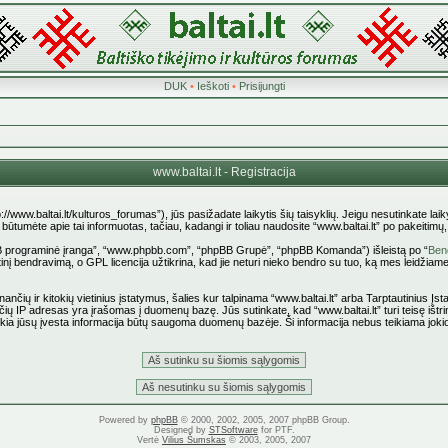
DUK
•
Ieškoti
•
Prisijungti
www.baltai.lt - Registracija
p://www.baltai.lt/kulturos_forumas”), jūs pasižadate laikytis šių taisyklių. Jeigu nesutinkate laiky
tumėte apie tai informuotas, tačiau, kadangi ir toliau naudosite “www.baltai.lt” po pakeitimų, yr
pBB programinė įranga”, “www.phpbb.com”, “phpBB Grupė”, “phpBB Komanda”) išleistą po “
Bend
nį bendravimą, o GPL licencija užtikrina, kad jie neturi nieko bendro su tuo, ką mes leidžiame
ančių ir kitokių vietinius įstatymus, šalies kur talpinama “www.baltai.lt” arba Tarptautinius Į
čių IP adresas yra įrašomas į duomenų bazę. Jūs sutinkate, kad “www.baltai.lt” turi teisę ištrin
 kokia jūsų įvesta informacija būtų saugoma duomenų bazėje. Ši informacija nebus teikiama joki
Powered by
phpBB
© 2000, 2002, 2005, 2007 phpBB Group.
Designed by
STSoftware
for PTF.
Vertė
Vilius Šumskas
© 2003, 2005, 2007