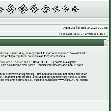
Dabar yra Šeš Rgp 08, 2026 1:19 am
Visos datos yra UTC + 2 valandos [
DST
]
tis visų šių taisyklių, nesiregistruokite ir/arba nenaudokite “www.baltai.lt”.
a protinga reguliariai patikrinti šias taisykles patiems.
roji Vieša Licencija (GPL)
” (toliau “GPL”). Ją galima atsisiųsti iš
 ir ko neleidžiame diskusijose. Daugiau informacijos apie phpBB galite
statymus pažeidžiančių žinučių. Priešingu atveju tuojau pat būsite blokuotas
ti, redaguoti, perkelti arba uždaryti bet kurią temą/žinutę bet kuriuo metu
oms trečioms šalims be jūsų sutikimo, tačiau nei “www.baltai.lt”, nei phpBB