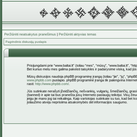
Peržiūrėti neatsakytus pranešimus
|
Peržiūrėti aktyvias temas
Pagrindinis diskusijų puslapis
Prisijungdami prie “www.baltai.lt” (toliau “mes”, “mūsų”, “www.baltai.lt”, “htt
Bet kuriuo metu mes galima pakeisti taisykles ir padarysime viską, kad jūs bū
Mūsų diskusijos naudoja phpBB programinę įrangą (toliau “jie”, “jų”, “ph
www.phpbb.com
puslapio. phpBB programinė įranga tik palengvina Interneti
rasti:
http://www.phpbb.com/
.
Jūs sutinkate nerašyti įžeidžiančių, nešvankių, vulgarių, šmeižiančių, grasin
(banned) ir apie tai bus pranešta jūsų Interneto paslaugų teikėjui. Visų žinu
jeigu jie mano jog tai reikalinga. Kaip vartotojas sutinkate su tuo, kad bet
įsilaužimo atveju neprisiima atsakomybės dėl informacijos saugumo.