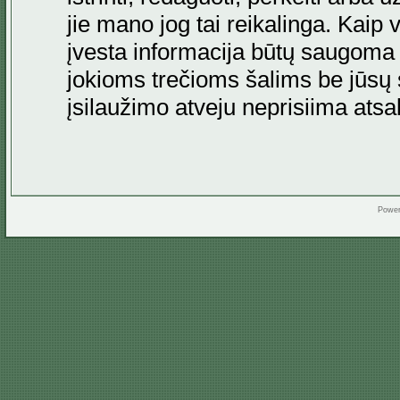
jie mano jog tai reikalinga. Kaip 
įvesta informacija būtų saugoma
jokioms trečioms šalims be jūsų s
įsilaužimo atveju neprisiima at
Powe