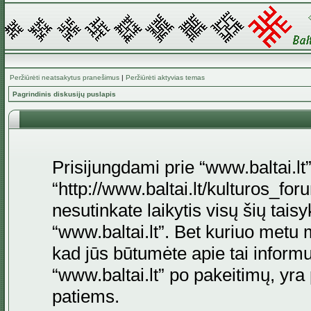
Peržiūrėti neatsakytus pranešimus
|
Peržiūrėti aktyvias temas
Pagrindinis diskusijų puslapis
Prisijungdami prie “www.baltai.lt”
“http://www.baltai.lt/kulturos_foru
nesutinkate laikytis visų šių tais
“www.baltai.lt”. Bet kuriuo metu 
kad jūs būtumėte apie tai informu
“www.baltai.lt” po pakeitimų, yra p
patiems.