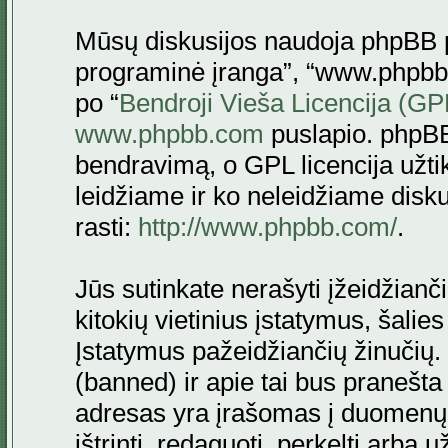
Mūsų diskusijos naudoja phpBB pr
programinė įranga”, “www.phpbb
po “
Bendroji Vieša Licencija (GP
www.phpbb.com
puslapio. phpBB
bendravimą, o GPL licencija užtik
leidžiame ir ko neleidžiame disk
rasti:
http://www.phpbb.com/
.
Jūs sutinkate nerašyti įžeidžianč
kitokių vietinius įstatymus, šalie
Įstatymus pažeidžiančių žinučių. 
(banned) ir apie tai bus pranešta 
adresas yra įrašomas į duomenų ba
ištrinti, redaguoti, perkelti arba