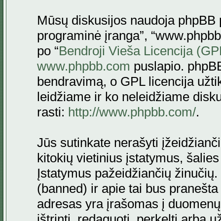
Mūsų diskusijos naudoja phpBB pr
programinė įranga”, “www.phpbb
po “
Bendroji Vieša Licencija (GP
www.phpbb.com
puslapio. phpBB
bendravimą, o GPL licencija užtik
leidžiame ir ko neleidžiame disk
rasti:
http://www.phpbb.com/
.
Jūs sutinkate nerašyti įžeidžianč
kitokių vietinius įstatymus, šalie
Įstatymus pažeidžiančių žinučių. 
(banned) ir apie tai bus pranešta 
adresas yra įrašomas į duomenų ba
ištrinti, redaguoti, perkelti arba