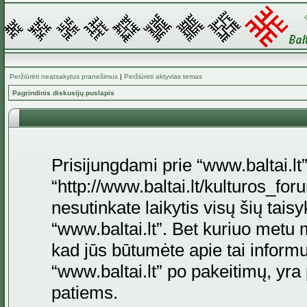
Peržiūrėti neatsakytus pranešimus
|
Peržiūrėti aktyvias temas
Pagrindinis diskusijų puslapis
Prisijungdami prie “www.baltai.lt”
“http://www.baltai.lt/kulturos_foru
nesutinkate laikytis visų šių tais
“www.baltai.lt”. Bet kuriuo metu 
kad jūs būtumėte apie tai informu
“www.baltai.lt” po pakeitimų, yra p
patiems.