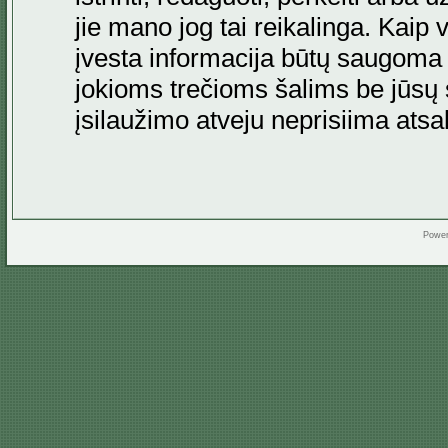
jie mano jog tai reikalinga. Kaip 
įvesta informacija būtų saugoma
jokioms trečioms šalims be jūsų s
įsilaužimo atveju neprisiima at
Powe