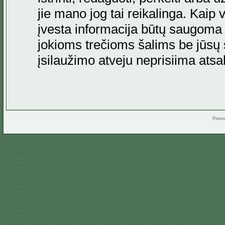
jie mano jog tai reikalinga. Kaip 
įvesta informacija būtų saugoma
jokioms trečioms šalims be jūsų s
įsilaužimo atveju neprisiima at
Powe