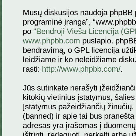
Mūsų diskusijos naudoja phpBB pr
programinė įranga”, “www.phpbb
po “
Bendroji Vieša Licencija (GP
www.phpbb.com
puslapio. phpBB
bendravimą, o GPL licencija užtik
leidžiame ir ko neleidžiame disk
rasti:
http://www.phpbb.com/
.
Jūs sutinkate nerašyti įžeidžianč
kitokių vietinius įstatymus, šalie
Įstatymus pažeidžiančių žinučių. 
(banned) ir apie tai bus pranešta 
adresas yra įrašomas į duomenų ba
ištrinti, redaguoti, perkelti arba