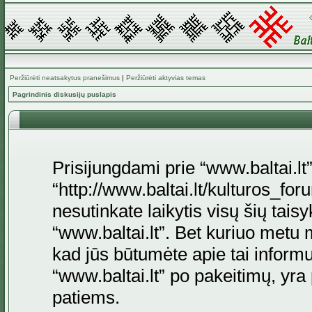
Peržiūrėti neatsakytus pranešimus
|
Peržiūrėti aktyvias temas
Pagrindinis diskusijų puslapis
Prisijungdami prie “www.baltai.lt”
“http://www.baltai.lt/kulturos_foru
nesutinkate laikytis visų šių tais
“www.baltai.lt”. Bet kuriuo metu 
kad jūs būtumėte apie tai informu
“www.baltai.lt” po pakeitimų, yra p
patiems.