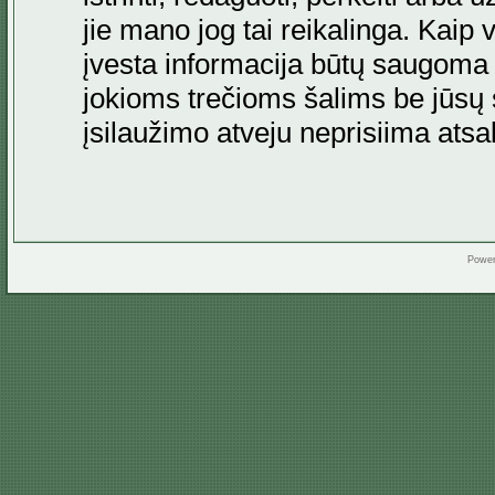
jie mano jog tai reikalinga. Kaip 
įvesta informacija būtų saugoma
jokioms trečioms šalims be jūsų s
įsilaužimo atveju neprisiima at
Powe