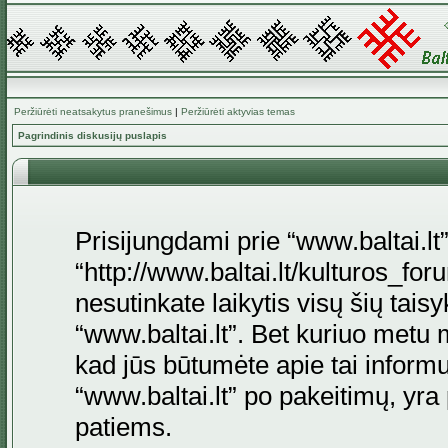
Peržiūrėti neatsakytus pranešimus
|
Peržiūrėti aktyvias temas
Pagrindinis diskusijų puslapis
Prisijungdami prie “www.baltai.lt”
“http://www.baltai.lt/kulturos_foru
nesutinkate laikytis visų šių tais
“www.baltai.lt”. Bet kuriuo metu 
kad jūs būtumėte apie tai informu
“www.baltai.lt” po pakeitimų, yra p
patiems.