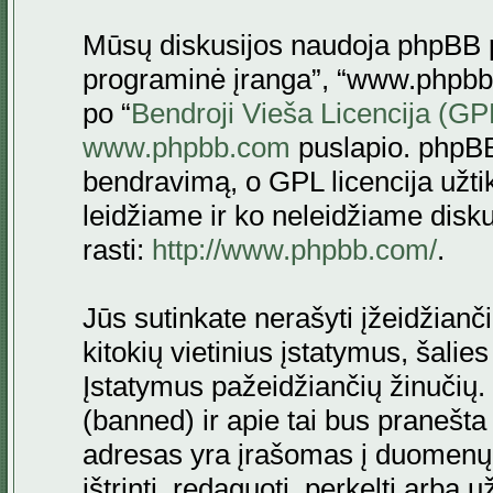
Mūsų diskusijos naudoja phpBB pr
programinė įranga”, “www.phpbb
po “
Bendroji Vieša Licencija (GP
www.phpbb.com
puslapio. phpBB
bendravimą, o GPL licencija užtik
leidžiame ir ko neleidžiame disk
rasti:
http://www.phpbb.com/
.
Jūs sutinkate nerašyti įžeidžianč
kitokių vietinius įstatymus, šalie
Įstatymus pažeidžiančių žinučių. 
(banned) ir apie tai bus pranešta 
adresas yra įrašomas į duomenų ba
ištrinti, redaguoti, perkelti arba