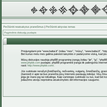
Peržiūrėti neatsakytus pranešimus
|
Peržiūrėti aktyvias temas
Pagrindinis diskusijų puslapis
Prisijungdami prie “www.baltai.lt” (toliau “mes”, “mūsų”, “www.baltai.lt”, “htt
Bet kuriuo metu mes galima pakeisti taisykles ir padarysime viską, kad jūs bū
Mūsų diskusijos naudoja phpBB programinę įrangą (toliau “jie”, “jų”, “ph
www.phpbb.com
puslapio. phpBB programinė įranga tik palengvina Interneti
rasti:
http://www.phpbb.com/
.
Jūs sutinkate nerašyti įžeidžiančių, nešvankių, vulgarių, šmeižiančių, grasin
(banned) ir apie tai bus pranešta jūsų Interneto paslaugų teikėjui. Visų žinu
jeigu jie mano jog tai reikalinga. Kaip vartotojas sutinkate su tuo, kad bet
įsilaužimo atveju neprisiima atsakomybės dėl informacijos saugumo.