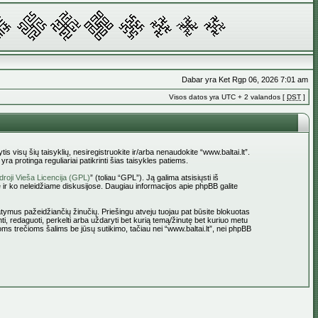
Dabar yra Ket Rgp 06, 2026 7:01 am
Visos datos yra UTC + 2 valandos [
DST
]
tis visų šių taisyklių, nesiregistruokite ir/arba nenaudokite “www.baltai.lt”.
a protinga reguliariai patikrinti šias taisykles patiems.
roji Vieša Licencija (GPL)
” (toliau “GPL”). Ją galima atsisiųsti iš
 ir ko neleidžiame diskusijose. Daugiau informacijos apie phpBB galite
statymus pažeidžiančių žinučių. Priešingu atveju tuojau pat būsite blokuotas
ti, redaguoti, perkelti arba uždaryti bet kurią temą/žinutę bet kuriuo metu
oms trečioms šalims be jūsų sutikimo, tačiau nei “www.baltai.lt”, nei phpBB