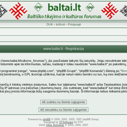
DUK
•
Ieškoti
•
Prisijungti
www.baltai.lt - Registracija
p://www.baltai.lt/kulturos_forumas”), jūs pasižadate laikytis šių taisyklių. Jeigu nesutinkate laiky
tumėte apie tai informuotas, tačiau, kadangi ir toliau naudosite “www.baltai.lt” po pakeitimų, yr
pBB programinė įranga”, “www.phpbb.com”, “phpBB Grupė”, “phpBB Komanda”) išleistą po “
Bend
nį bendravimą, o GPL licencija užtikrina, kad jie neturi nieko bendro su tuo, ką mes leidžiame
ančių ir kitokių vietinius įstatymus, šalies kur talpinama “www.baltai.lt” arba Tarptautinius Į
čių IP adresas yra įrašomas į duomenų bazę. Jūs sutinkate, kad “www.baltai.lt” turi teisę ištrin
 kokia jūsų įvesta informacija būtų saugoma duomenų bazėje. Ši informacija nebus teikiama joki
Powered by
phpBB
© 2000, 2002, 2005, 2007 phpBB Group.
Designed by
STSoftware
for PTF.
Vertė
Vilius Šumskas
© 2003, 2005, 2007