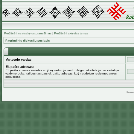
Peržiūrėti neatsakytus pranešimus
|
Peržiūrėti aktyvias temas
Pagrindinis diskusijų puslapis
Vartotojo vardas:
El. pašto adresas:
El. pašto adresas susietas su jūsų vartotojo vardu. Jeigu nekeitėte jo per vartotojo
valdymo pultą, tai bus tas pats el. pašto adresas, kurį naudojote registruodamiesi
diskusijose.
Powe