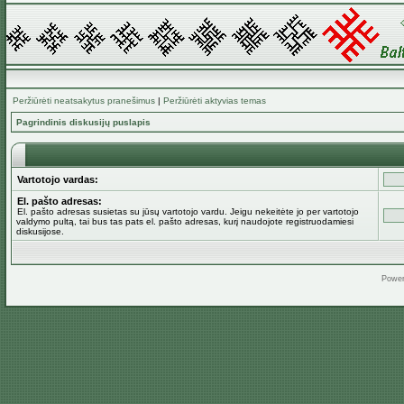
Peržiūrėti neatsakytus pranešimus
|
Peržiūrėti aktyvias temas
Pagrindinis diskusijų puslapis
Vartotojo vardas:
El. pašto adresas:
El. pašto adresas susietas su jūsų vartotojo vardu. Jeigu nekeitėte jo per vartotojo
valdymo pultą, tai bus tas pats el. pašto adresas, kurį naudojote registruodamiesi
diskusijose.
Powe