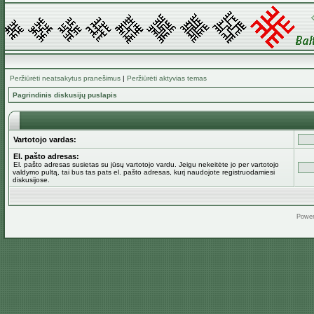
Peržiūrėti neatsakytus pranešimus
|
Peržiūrėti aktyvias temas
Pagrindinis diskusijų puslapis
Vartotojo vardas:
El. pašto adresas:
El. pašto adresas susietas su jūsų vartotojo vardu. Jeigu nekeitėte jo per vartotojo
valdymo pultą, tai bus tas pats el. pašto adresas, kurį naudojote registruodamiesi
diskusijose.
Powe