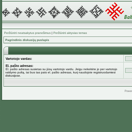
Peržiūrėti neatsakytus pranešimus
|
Peržiūrėti aktyvias temas
Pagrindinis diskusijų puslapis
Vartotojo vardas:
El. pašto adresas:
El. pašto adresas susietas su jūsų vartotojo vardu. Jeigu nekeitėte jo per vartotojo
valdymo pultą, tai bus tas pats el. pašto adresas, kurį naudojote registruodamiesi
diskusijose.
Powe