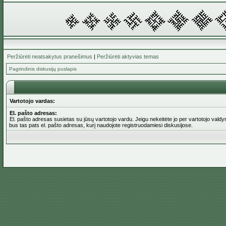
Peržiūrėti neatsakytus pranešimus
|
Peržiūrėti aktyvias temas
Pagrindinis diskusijų puslapis
Vartotojo vardas:
El. pašto adresas:
El. pašto adresas susietas su jūsų vartotojo vardu. Jeigu nekeitėte jo per vartotojo valdym
bus tas pats el. pašto adresas, kurį naudojote registruodamiesi diskusijose.