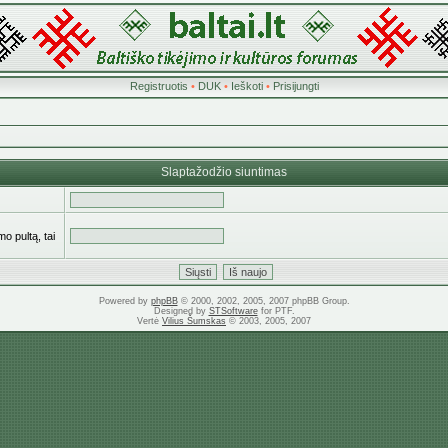
Registruotis
•
DUK
•
Ieškoti
•
Prisijungti
Slaptažodžio siuntimas
o pultą, tai
Powered by
phpBB
© 2000, 2002, 2005, 2007 phpBB Group.
Designed by
STSoftware
for PTF.
Vertė
Vilius Šumskas
© 2003, 2005, 2007