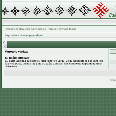
Peržiūrėti neatsakytus pranešimus
|
Peržiūrėti aktyvias temas
Pagrindinis diskusijų puslapis
Vartotojo vardas:
El. pašto adresas:
El. pašto adresas susietas su jūsų vartotojo vardu. Jeigu nekeitėte jo per vartotojo
valdymo pultą, tai bus tas pats el. pašto adresas, kurį naudojote registruodamiesi
diskusijose.
Powe