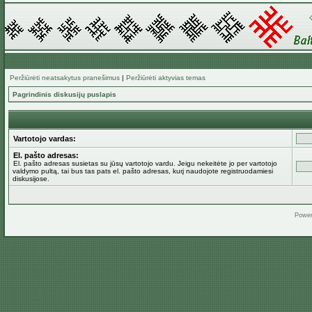
Peržiūrėti neatsakytus pranešimus
|
Peržiūrėti aktyvias temas
Pagrindinis diskusijų puslapis
Vartotojo vardas:
El. pašto adresas:
El. pašto adresas susietas su jūsų vartotojo vardu. Jeigu nekeitėte jo per vartotojo
valdymo pultą, tai bus tas pats el. pašto adresas, kurį naudojote registruodamiesi
diskusijose.
Powe