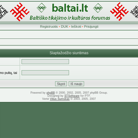
Registruotis
•
DUK
•
Ieškoti
•
Prisijungti
Slaptažodžio siuntimas
o pultą, tai
Powered by
phpBB
© 2000, 2002, 2005, 2007 phpBB Group.
Designed by
STSoftware
for PTF.
Vertė
Vilius Šumskas
© 2003, 2005, 2007