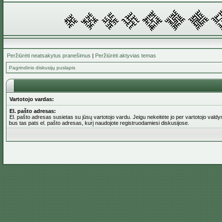
Peržiūrėti neatsakytus pranešimus
|
Peržiūrėti aktyvias temas
Pagrindinis diskusijų puslapis
Vartotojo vardas:
El. pašto adresas:
El. pašto adresas susietas su jūsų vartotojo vardu. Jeigu nekeitėte jo per vartotojo valdym
bus tas pats el. pašto adresas, kurį naudojote registruodamiesi diskusijose.