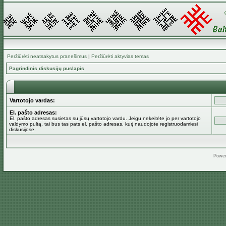
Peržiūrėti neatsakytus pranešimus
|
Peržiūrėti aktyvias temas
Pagrindinis diskusijų puslapis
Vartotojo vardas:
El. pašto adresas:
El. pašto adresas susietas su jūsų vartotojo vardu. Jeigu nekeitėte jo per vartotojo
valdymo pultą, tai bus tas pats el. pašto adresas, kurį naudojote registruodamiesi
diskusijose.
Powe