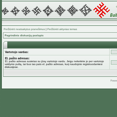
Peržiūrėti neatsakytus pranešimus
|
Peržiūrėti aktyvias temas
Pagrindinis diskusijų puslapis
Vartotojo vardas:
El. pašto adresas:
El. pašto adresas susietas su jūsų vartotojo vardu. Jeigu nekeitėte jo per vartotojo
valdymo pultą, tai bus tas pats el. pašto adresas, kurį naudojote registruodamiesi
diskusijose.
Powe