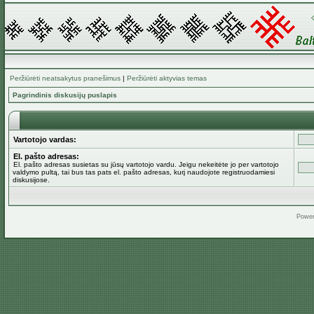
Peržiūrėti neatsakytus pranešimus
|
Peržiūrėti aktyvias temas
Pagrindinis diskusijų puslapis
Vartotojo vardas:
El. pašto adresas:
El. pašto adresas susietas su jūsų vartotojo vardu. Jeigu nekeitėte jo per vartotojo
valdymo pultą, tai bus tas pats el. pašto adresas, kurį naudojote registruodamiesi
diskusijose.
Powe