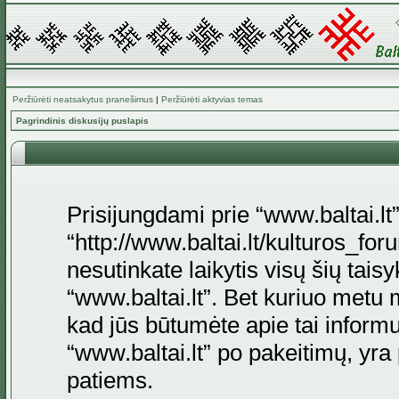
Peržiūrėti neatsakytus pranešimus
|
Peržiūrėti aktyvias temas
Pagrindinis diskusijų puslapis
Prisijungdami prie “www.baltai.lt”
“http://www.baltai.lt/kulturos_foru
nesutinkate laikytis visų šių tais
“www.baltai.lt”. Bet kuriuo metu 
kad jūs būtumėte apie tai informu
“www.baltai.lt” po pakeitimų, yra p
patiems.