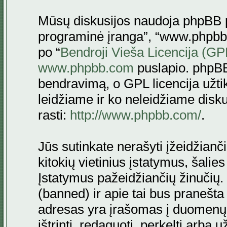
Mūsų diskusijos naudoja phpBB pr
programinė įranga”, “www.phpbb
po “
Bendroji Vieša Licencija (GP
www.phpbb.com
puslapio. phpBB
bendravimą, o GPL licencija užtik
leidžiame ir ko neleidžiame disk
rasti:
http://www.phpbb.com/
.
Jūs sutinkate nerašyti įžeidžianč
kitokių vietinius įstatymus, šalie
Įstatymus pažeidžiančių žinučių. 
(banned) ir apie tai bus pranešta 
adresas yra įrašomas į duomenų ba
ištrinti, redaguoti, perkelti arba