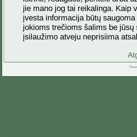
jie mano jog tai reikalinga. Kaip 
įvesta informacija būtų saugoma
jokioms trečioms šalims be jūsų s
įsilaužimo atveju neprisiima at
At
Powe