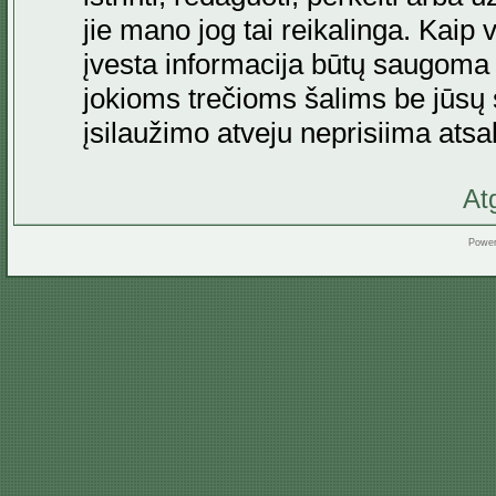
jie mano jog tai reikalinga. Kaip 
įvesta informacija būtų saugoma
jokioms trečioms šalims be jūsų s
įsilaužimo atveju neprisiima at
At
Powe