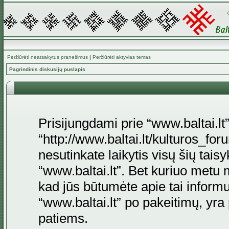
Peržiūrėti neatsakytus pranešimus
|
Peržiūrėti aktyvias temas
Pagrindinis diskusijų puslapis
Prisijungdami prie “www.baltai.lt”
“http://www.baltai.lt/kulturos_foru
nesutinkate laikytis visų šių tais
“www.baltai.lt”. Bet kuriuo metu 
kad jūs būtumėte apie tai informu
“www.baltai.lt” po pakeitimų, yra p
patiems.