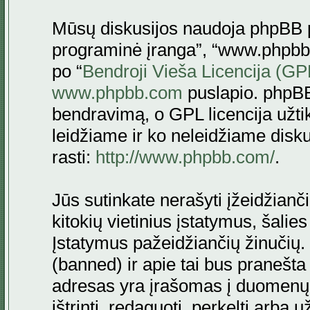
Mūsų diskusijos naudoja phpBB pr
programinė įranga”, “www.phpbb
po “
Bendroji Vieša Licencija (GP
www.phpbb.com
puslapio. phpBB
bendravimą, o GPL licencija užtik
leidžiame ir ko neleidžiame disk
rasti:
http://www.phpbb.com/
.
Jūs sutinkate nerašyti įžeidžianč
kitokių vietinius įstatymus, šalie
Įstatymus pažeidžiančių žinučių. 
(banned) ir apie tai bus pranešta 
adresas yra įrašomas į duomenų ba
ištrinti, redaguoti, perkelti arba