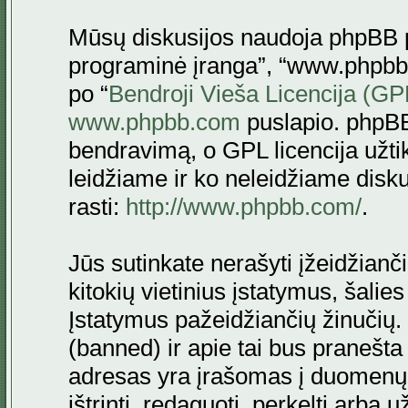
Mūsų diskusijos naudoja phpBB pr
programinė įranga”, “www.phpbb
po “
Bendroji Vieša Licencija (GP
www.phpbb.com
puslapio. phpBB
bendravimą, o GPL licencija užtik
leidžiame ir ko neleidžiame disk
rasti:
http://www.phpbb.com/
.
Jūs sutinkate nerašyti įžeidžianč
kitokių vietinius įstatymus, šalie
Įstatymus pažeidžiančių žinučių. 
(banned) ir apie tai bus pranešta 
adresas yra įrašomas į duomenų ba
ištrinti, redaguoti, perkelti arba