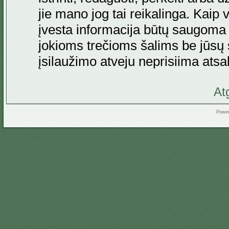
jie mano jog tai reikalinga. Kaip 
įvesta informacija būtų saugoma
jokioms trečioms šalims be jūsų s
įsilaužimo atveju neprisiima at
At
Powe