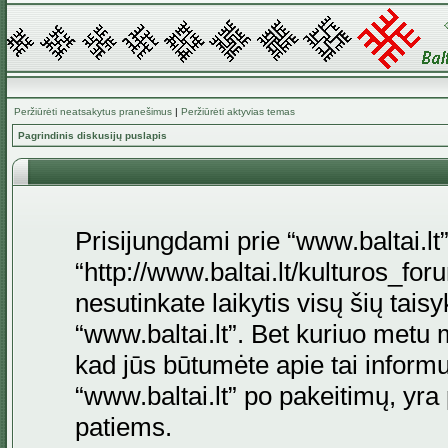
Peržiūrėti neatsakytus pranešimus
|
Peržiūrėti aktyvias temas
Pagrindinis diskusijų puslapis
Prisijungdami prie “www.baltai.lt”
“http://www.baltai.lt/kulturos_foru
nesutinkate laikytis visų šių tais
“www.baltai.lt”. Bet kuriuo metu 
kad jūs būtumėte apie tai informu
“www.baltai.lt” po pakeitimų, yra p
patiems.