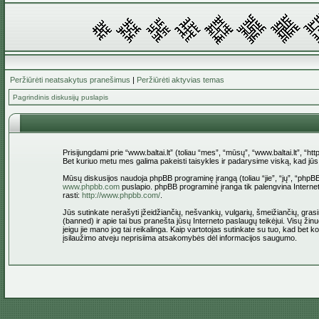
Peržiūrėti neatsakytus pranešimus
|
Peržiūrėti aktyvias temas
Pagrindinis diskusijų puslapis
Prisijungdami prie “www.baltai.lt” (toliau “mes”, “mūsų”, “www.baltai.lt”, “htt
Bet kuriuo metu mes galima pakeisti taisykles ir padarysime viską, kad jūs bū
Mūsų diskusijos naudoja phpBB programinę įrangą (toliau “jie”, “jų”, “ph
www.phpbb.com
puslapio. phpBB programinė įranga tik palengvina Interneti
rasti:
http://www.phpbb.com/
.
Jūs sutinkate nerašyti įžeidžiančių, nešvankių, vulgarių, šmeižiančių, grasin
(banned) ir apie tai bus pranešta jūsų Interneto paslaugų teikėjui. Visų žinu
jeigu jie mano jog tai reikalinga. Kaip vartotojas sutinkate su tuo, kad bet
įsilaužimo atveju neprisiima atsakomybės dėl informacijos saugumo.