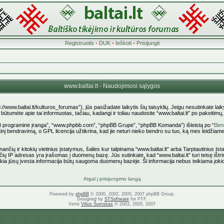
Registruotis
•
DUK
•
Ieškoti
•
Prisijungti
www.baltai.lt - Naudojimosi sąlygos
p://www.baltai.lt/kulturos_forumas”), jūs pasižadate laikytis šių taisyklių. Jeigu nesutinkate laiky
tumėte apie tai informuotas, tačiau, kadangi ir toliau naudosite “www.baltai.lt” po pakeitimų, yr
pBB programinė įranga”, “www.phpbb.com”, “phpBB Grupė”, “phpBB Komanda”) išleistą po “
Bend
nį bendravimą, o GPL licencija užtikrina, kad jie neturi nieko bendro su tuo, ką mes leidžiame
ančių ir kitokių vietinius įstatymus, šalies kur talpinama “www.baltai.lt” arba Tarptautinius Į
čių IP adresas yra įrašomas į duomenų bazę. Jūs sutinkate, kad “www.baltai.lt” turi teisę ištrin
 kokia jūsų įvesta informacija būtų saugoma duomenų bazėje. Ši informacija nebus teikiama joki
Atgal į prisijungimo langą
Powered by
phpBB
© 2000, 2002, 2005, 2007 phpBB Group.
Designed by
STSoftware
for PTF.
Vertė
Vilius Šumskas
© 2003, 2005, 2007