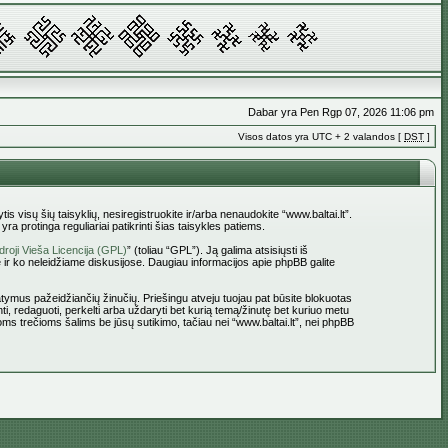
Dabar yra Pen Rgp 07, 2026 11:06 pm
Visos datos yra UTC + 2 valandos [
DST
]
tis visų šių taisyklių, nesiregistruokite ir/arba nenaudokite “www.baltai.lt”.
a protinga reguliariai patikrinti šias taisykles patiems.
roji Vieša Licencija (GPL)
” (toliau “GPL”). Ją galima atsisiųsti iš
 ir ko neleidžiame diskusijose. Daugiau informacijos apie phpBB galite
statymus pažeidžiančių žinučių. Priešingu atveju tuojau pat būsite blokuotas
ti, redaguoti, perkelti arba uždaryti bet kurią temą/žinutę bet kuriuo metu
oms trečioms šalims be jūsų sutikimo, tačiau nei “www.baltai.lt”, nei phpBB