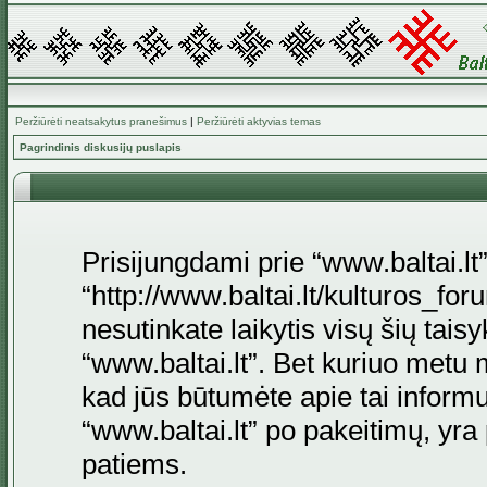
Peržiūrėti neatsakytus pranešimus
|
Peržiūrėti aktyvias temas
Pagrindinis diskusijų puslapis
Prisijungdami prie “www.baltai.lt”
“http://www.baltai.lt/kulturos_foru
nesutinkate laikytis visų šių tais
“www.baltai.lt”. Bet kuriuo metu 
kad jūs būtumėte apie tai informu
“www.baltai.lt” po pakeitimų, yra p
patiems.