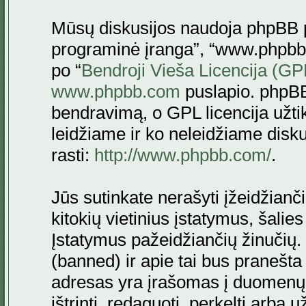
Mūsų diskusijos naudoja phpBB pr
programinė įranga”, “www.phpbb
po “
Bendroji Vieša Licencija (GP
www.phpbb.com
puslapio. phpBB
bendravimą, o GPL licencija užtik
leidžiame ir ko neleidžiame disk
rasti:
http://www.phpbb.com/
.
Jūs sutinkate nerašyti įžeidžianč
kitokių vietinius įstatymus, šalie
Įstatymus pažeidžiančių žinučių. 
(banned) ir apie tai bus pranešta 
adresas yra įrašomas į duomenų ba
ištrinti, redaguoti, perkelti arba