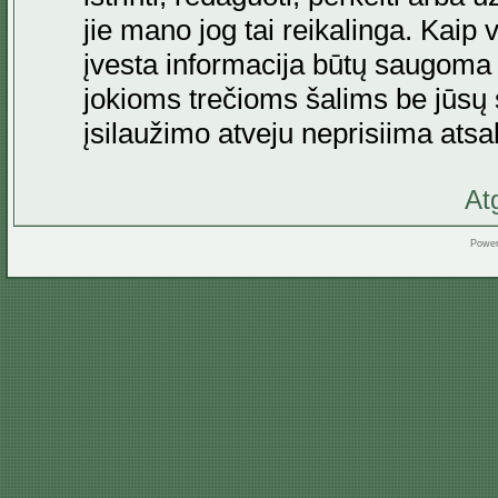
jie mano jog tai reikalinga. Kaip 
įvesta informacija būtų saugoma
jokioms trečioms šalims be jūsų s
įsilaužimo atveju neprisiima at
At
Powe