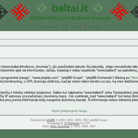
Registruotis
•
DUK
•
Ieškoti
•
Prisijungti
www.baltai.lt - Naudojimosi sąlygos
p://www.baltai.lt/kulturos_forumas”), jūs pasižadate laikytis šių taisyklių. Jeigu nesutinkate laiky
tumėte apie tai informuotas, tačiau, kadangi ir toliau naudosite “www.baltai.lt” po pakeitimų, yr
pBB programinė įranga”, “www.phpbb.com”, “phpBB Grupė”, “phpBB Komanda”) išleistą po “
Bend
nį bendravimą, o GPL licencija užtikrina, kad jie neturi nieko bendro su tuo, ką mes leidžiame
ančių ir kitokių vietinius įstatymus, šalies kur talpinama “www.baltai.lt” arba Tarptautinius Į
čių IP adresas yra įrašomas į duomenų bazę. Jūs sutinkate, kad “www.baltai.lt” turi teisę ištrin
 kokia jūsų įvesta informacija būtų saugoma duomenų bazėje. Ši informacija nebus teikiama joki
Atgal į prisijungimo langą
Powered by
phpBB
© 2000, 2002, 2005, 2007 phpBB Group.
Designed by
STSoftware
for PTF.
Vertė
Vilius Šumskas
© 2003, 2005, 2007