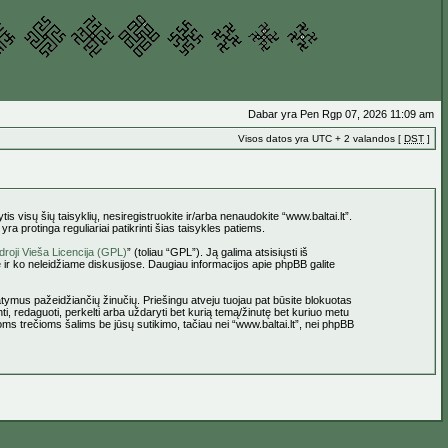
Dabar yra Pen Rgp 07, 2026 11:09 am
Visos datos yra UTC + 2 valandos [
DST
]
tis visų šių taisyklių, nesiregistruokite ir/arba nenaudokite “www.baltai.lt”.
a protinga reguliariai patikrinti šias taisykles patiems.
roji Vieša Licencija (GPL)
” (toliau “GPL”). Ją galima atsisiųsti iš
 ir ko neleidžiame diskusijose. Daugiau informacijos apie phpBB galite
statymus pažeidžiančių žinučių. Priešingu atveju tuojau pat būsite blokuotas
ti, redaguoti, perkelti arba uždaryti bet kurią temą/žinutę bet kuriuo metu
oms trečioms šalims be jūsų sutikimo, tačiau nei “www.baltai.lt”, nei phpBB