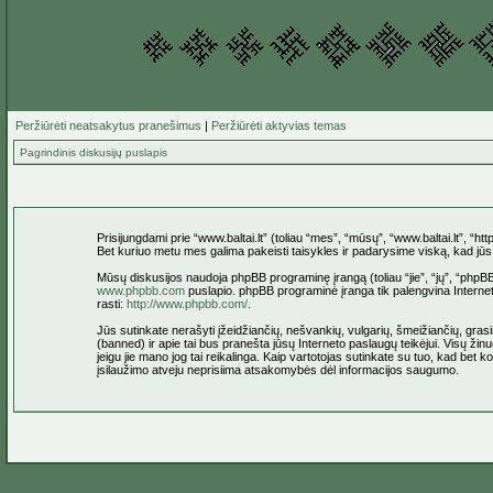
Peržiūrėti neatsakytus pranešimus
|
Peržiūrėti aktyvias temas
Pagrindinis diskusijų puslapis
Prisijungdami prie “www.baltai.lt” (toliau “mes”, “mūsų”, “www.baltai.lt”, “htt
Bet kuriuo metu mes galima pakeisti taisykles ir padarysime viską, kad jūs bū
Mūsų diskusijos naudoja phpBB programinę įrangą (toliau “jie”, “jų”, “ph
www.phpbb.com
puslapio. phpBB programinė įranga tik palengvina Interneti
rasti:
http://www.phpbb.com/
.
Jūs sutinkate nerašyti įžeidžiančių, nešvankių, vulgarių, šmeižiančių, grasin
(banned) ir apie tai bus pranešta jūsų Interneto paslaugų teikėjui. Visų žinu
jeigu jie mano jog tai reikalinga. Kaip vartotojas sutinkate su tuo, kad bet
įsilaužimo atveju neprisiima atsakomybės dėl informacijos saugumo.