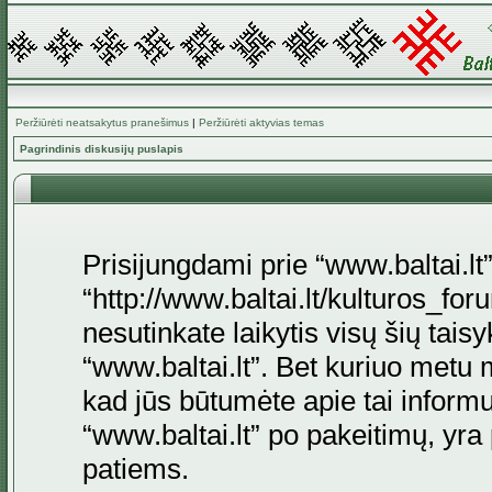
Peržiūrėti neatsakytus pranešimus
|
Peržiūrėti aktyvias temas
Pagrindinis diskusijų puslapis
Prisijungdami prie “www.baltai.lt”
“http://www.baltai.lt/kulturos_foru
nesutinkate laikytis visų šių tais
“www.baltai.lt”. Bet kuriuo metu 
kad jūs būtumėte apie tai informu
“www.baltai.lt” po pakeitimų, yra p
patiems.