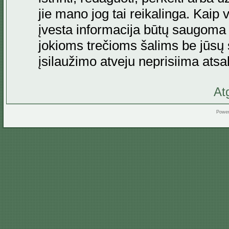
jie mano jog tai reikalinga. Kaip 
įvesta informacija būtų saugoma
jokioms trečioms šalims be jūsų s
įsilaužimo atveju neprisiima at
At
Powe