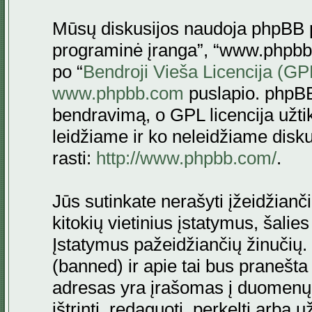
Mūsų diskusijos naudoja phpBB pr
programinė įranga”, “www.phpbb
po “
Bendroji Vieša Licencija (GP
www.phpbb.com
puslapio. phpBB
bendravimą, o GPL licencija užtik
leidžiame ir ko neleidžiame disk
rasti:
http://www.phpbb.com/
.
Jūs sutinkate nerašyti įžeidžianč
kitokių vietinius įstatymus, šalie
Įstatymus pažeidžiančių žinučių. 
(banned) ir apie tai bus pranešta 
adresas yra įrašomas į duomenų ba
ištrinti, redaguoti, perkelti arba