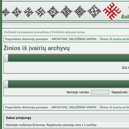
Peržiūrėti neatsakytus pranešimus
|
Peržiūrėti aktyvias temas
Pagrindinis diskusijų puslapis
»
ARCHYVAS, GELEŽINIAI VARTAI
»
Žinios iš įvairių arc
Žinios iš įvairių archyvų
Jūs 
Vartotojo vardas:
Slaptažodis:
Pagrindinis diskusijų puslapis
»
ARCHYVAS, GELEŽINIAI VARTAI
»
Žinios iš įvairių arc
Dabar prisijungę
Vartotojai naršantys šį forumą: Registruotų vartotojų nėra ir 1 svečias