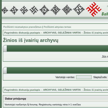
Peržiūrėti neatsakytus pranešimus
|
Peržiūrėti aktyvias temas
Pagrindinis diskusijų puslapis
»
ARCHYVAS, GELEŽINIAI VARTAI
»
Žinios iš įvairių arc
Žinios iš įvairių archyvų
Jūs 
Vartotojo vardas:
Slaptažodis:
Pagrindinis diskusijų puslapis
»
ARCHYVAS, GELEŽINIAI VARTAI
»
Žinios iš įvairių arc
Dabar prisijungę
Vartotojai naršantys šį forumą: Registruotų vartotojų nėra ir 1 svečias