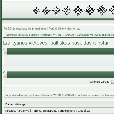
Peržiūrėti neatsakytus pranešimus
|
Peržiūrėti aktyvias temas
Pagrindinis diskusijų puslapis
»
Aušrinės, VARINIAI VARTAI
»
Lankytinos vietovės, baltiškas p
Lankytinos vietovės, baltiškas paveldas turistui
Vartotojo vardas:
Pagrindinis diskusijų puslapis
»
Aušrinės, VARINIAI VARTAI
»
Lankytinos vietovės, baltiškas p
Dabar prisijungę
Vartotojai naršantys šį forumą: Registruotų vartotojų nėra ir 1 svečias