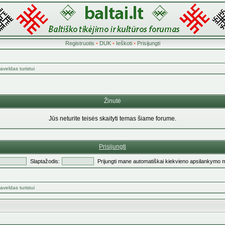
Registruotis
•
DUK
•
Ieškoti
•
Prisijungti
aveldas turistui
Žinutė
Jūs neturite teisės skaityti temas šiame forume.
Prisijungti
Slaptažodis:
Prijungti mane automatiškai kiekvieno apsilankymo 
aveldas turistui