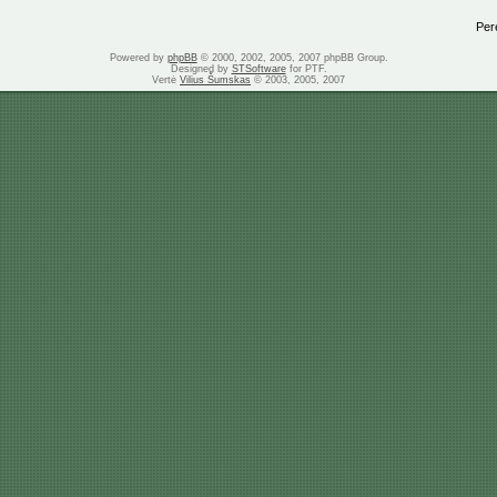
Perei
Powered by
phpBB
© 2000, 2002, 2005, 2007 phpBB Group.
Designed by
STSoftware
for PTF.
Vertė
Vilius Šumskas
© 2003, 2005, 2007