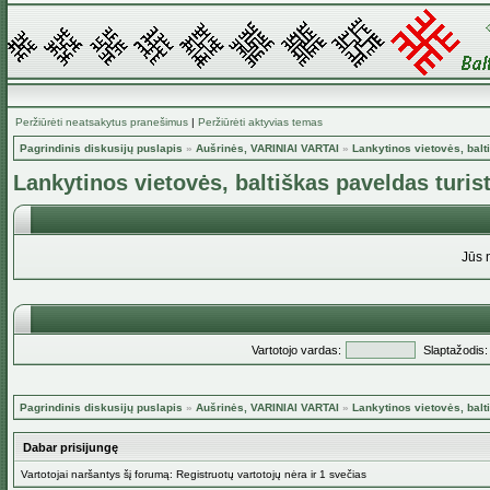
Peržiūrėti neatsakytus pranešimus
|
Peržiūrėti aktyvias temas
Pagrindinis diskusijų puslapis
»
Aušrinės, VARINIAI VARTAI
»
Lankytinos vietovės, balt
Lankytinos vietovės, baltiškas paveldas turis
Jūs 
Vartotojo vardas:
Slaptažodis:
Pagrindinis diskusijų puslapis
»
Aušrinės, VARINIAI VARTAI
»
Lankytinos vietovės, balt
Dabar prisijungę
Vartotojai naršantys šį forumą: Registruotų vartotojų nėra ir 1 svečias