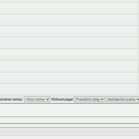
skutines temas:
Rūšiuoti pagal