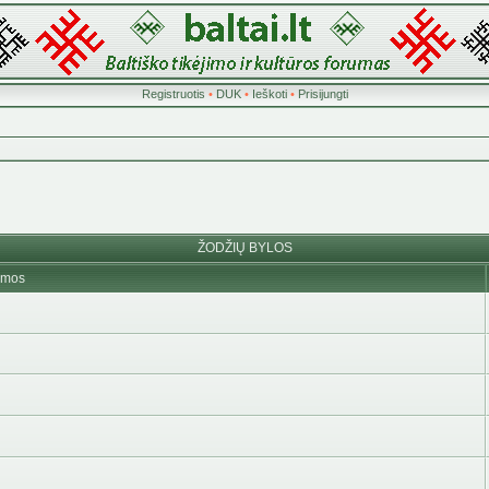
Registruotis
•
DUK
•
Ieškoti
•
Prisijungti
ŽODŽIŲ BYLOS
emos