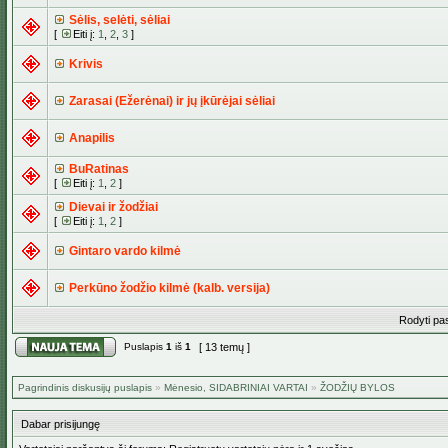
Sėlis, selėti, sėliai
[
Eiti į:
1
,
2
,
3
]
Krivis
Zarasai (Ežerėnai) ir jų įkūrėjai sėliai
Anapilis
BuRatinas
[
Eiti į:
1
,
2
]
Dievai ir žodžiai
[
Eiti į:
1
,
2
]
Gintaro vardo kilmė
Perkūno žodžio kilmė (kalb. versija)
Rodyti pa
Puslapis
1
iš
1
[ 13 temų ]
Pagrindinis diskusijų puslapis
»
Mėnesio, SIDABRINIAI VARTAI
»
ŽODŽIŲ BYLOS
Dabar prisijungę