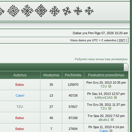
Dabar yra Pen Rgp 07, 2026 10:20 am
Visos datos yra UTC + 2 valandos [
DST
]
Pažymėti visas temas kaip perskaitytas
Autorius
Atsakymai
Peržiūrėta
Paskutinis pranešimas
Pen Gru 20, 2013 10:35 pm
Baltas
35
125870
TZU
Pir Sau 14, 2013 12:57 pm
Catori
13
40728
kARysEJAS
Tre Gru 28, 2011 11:37 pm
TZU
27
57827
TZU
Tre Spa 20, 2010 7:52 pm
Baltas
46
87168
alkutis1
Pir Spa 11, 2010 4:14 pm
Baltas
7
27604
Catori