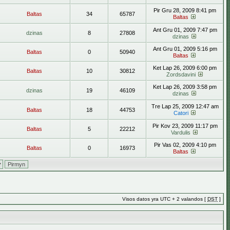
Pir Gru 28, 2009 8:41 pm
Baltas
34
65787
Baltas
Ant Gru 01, 2009 7:47 pm
dzinas
8
27808
dzinas
Ant Gru 01, 2009 5:16 pm
Baltas
0
50940
Baltas
Ket Lap 26, 2009 6:00 pm
Baltas
10
30812
Zordsdavini
Ket Lap 26, 2009 3:58 pm
dzinas
19
46109
dzinas
Tre Lap 25, 2009 12:47 am
Baltas
18
44753
Catori
Pir Kov 23, 2009 11:17 pm
Baltas
5
22212
Vardulis
Pir Vas 02, 2009 4:10 pm
Baltas
0
16973
Baltas
Visos datos yra UTC + 2 valandos [
DST
]