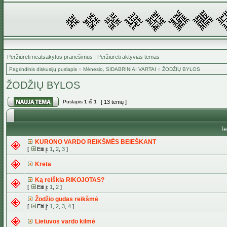
Peržiūrėti neatsakytus pranešimus
|
Peržiūrėti aktyvias temas
Pagrindinis diskusijų puslapis
»
Mėnesio, SIDABRINIAI VARTAI
»
ŽODŽIŲ BYLOS
ŽODŽIŲ BYLOS
Puslapis
1
iš
1
[ 13 temų ]
T
KURONO VARDO REIKŠMĖS BEIEŠKANT
[
Eiti į:
1
,
2
,
3
]
Kreta
Ką reiškia RIKOJOTAS?
[
Eiti į:
1
,
2
]
Žodžio gudas reikšmė
[
Eiti į:
1
,
2
,
3
,
4
]
Lietuvos vardo kilmė