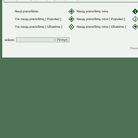
Nauji pranešimai
Naujų pranešimų nėra
Yra naujų pranešimų [ Populiari ]
Naujų pranešimų nėra [ Populiari ]
Yra naujų pranešimų [ Užrakinta ]
Naujų pranešimų nėra [ Užrakinta ]
Ieškoti:
Powe