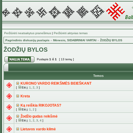
Peržiūrėti neatsakytus pranešimus
|
Peržiūrėti aktyvias temas
Pagrindinis diskusijų puslapis
»
Mėnesio, SIDABRINIAI VARTAI
»
ŽODŽIŲ BYLOS
ŽODŽIŲ BYLOS
Puslapis
1
iš
1
[ 13 temų ]
Temos
KURONO VARDO REIKŠMĖS BEIEŠKANT
[
Eiti į:
1
,
2
,
3
]
Kreta
Ką reiškia RIKOJOTAS?
[
Eiti į:
1
,
2
]
Žodžio gudas reikšmė
[
Eiti į:
1
,
2
,
3
,
4
]
Lietuvos vardo kilmė