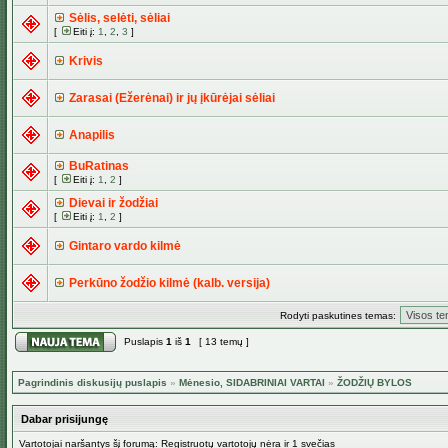
Sėlis, selėti, sėliai
[
Eiti į:
1
,
2
,
3
]
Krivis
Zarasai (Ežerėnai) ir jų įkūrėjai sėliai
Anapilis
BuRatinas
[
Eiti į:
1
,
2
]
Dievai ir žodžiai
[
Eiti į:
1
,
2
]
Gintaro vardo kilmė
Perkūno žodžio kilmė (kalb. versija)
Rodyti paskutines temas:
Puslapis
1
iš
1
[ 13 temų ]
Pagrindinis diskusijų puslapis
»
Mėnesio, SIDABRINIAI VARTAI
»
ŽODŽIŲ BYLOS
Dabar prisijungę
Vartotojai naršantys šį forumą: Registruotų vartotojų nėra ir 1 svečias