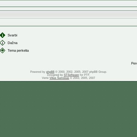
Svarbi
Dažna
Tema perkelta
Perei
Powered by
phpBB
© 2000, 2002, 2005, 2007 phpBB Group.
Designed by
STSoftware
for PTF.
Vertė
Vilius Šumskas
© 2003, 2005, 2007