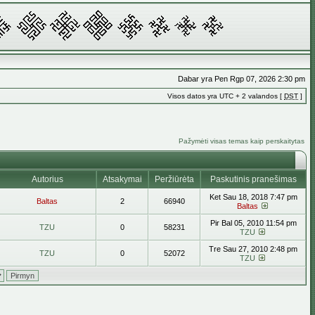
Dabar yra Pen Rgp 07, 2026 2:30 pm
Visos datos yra UTC + 2 valandos [
DST
]
Pažymėti visas temas kaip perskaitytas
Autorius
Atsakymai
Peržiūrėta
Paskutinis pranešimas
Ket Sau 18, 2018 7:47 pm
Baltas
2
66940
Baltas
Pir Bal 05, 2010 11:54 pm
TZU
0
58231
TZU
Tre Sau 27, 2010 2:48 pm
TZU
0
52072
TZU