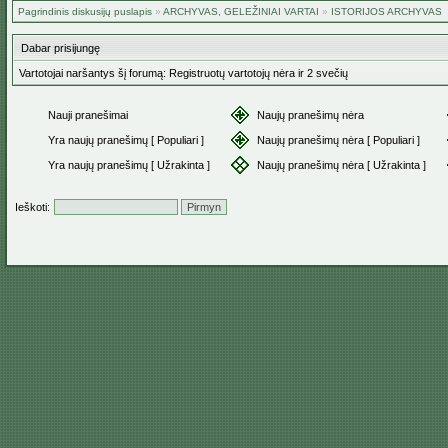
Pagrindinis diskusijų puslapis
»
ARCHYVAS, GELEŽINIAI VARTAI
»
ISTORIJOS ARCHYVAS
Dabar prisijungę
Vartotojai naršantys šį forumą: Registruotų vartotojų nėra ir 2 svečių
Nauji pranešimai
Naujų pranešimų nėra
Yra naujų pranešimų [ Populiari ]
Naujų pranešimų nėra [ Populiari ]
Yra naujų pranešimų [ Užrakinta ]
Naujų pranešimų nėra [ Užrakinta ]
Ieškoti: