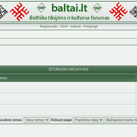
Registruotis
•
DUK
•
Ieškoti
•
Prisijungti
ISTORIJOS ARCHYVAS
emos
skutines temas:
Rūšiuoti pagal