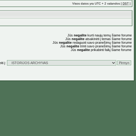
Visos datos yra UTC + 2 valandos [
DST
]
Jūs
negalite
kurti naujų temų šiame forume
Jūs
negalite
atsakinėti į temas šiame forume
Jūs
negalite
redaguoti savo pranešimų šiame forume
Jūs
negalite
trinti savo pranešimų šiame forume
Jūs
negalite
prikabinti failų šiame forume
ti į: