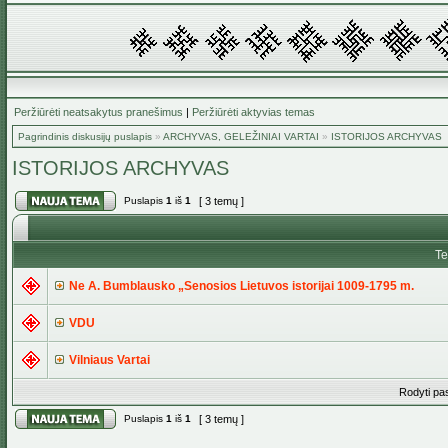
Peržiūrėti neatsakytus pranešimus
|
Peržiūrėti aktyvias temas
Pagrindinis diskusijų puslapis
»
ARCHYVAS, GELEŽINIAI VARTAI
»
ISTORIJOS ARCHYVAS
ISTORIJOS ARCHYVAS
Puslapis
1
iš
1
[ 3 temų ]
T
Ne A. Bumblausko „Senosios Lietuvos istorijai 1009-1795 m.
VDU
Vilniaus Vartai
Rodyti pa
Puslapis
1
iš
1
[ 3 temų ]